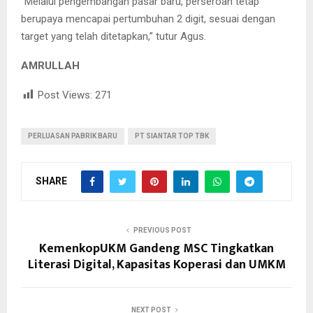
“Melalui pengembangan pasar baru, perseroan tetap
berupaya mencapai pertumbuhan 2 digit, sesuai dengan
target yang telah ditetapkan,” tutur Agus.
AMRULLAH
Post Views:
271
PERLUASAN PABRIK BARU
PT SIANTAR TOP TBK
SHARE
PREVIOUS POST
KemenkopUKM Gandeng MSC Tingkatkan
Literasi Digital, Kapasitas Koperasi dan UMKM
NEXT POST