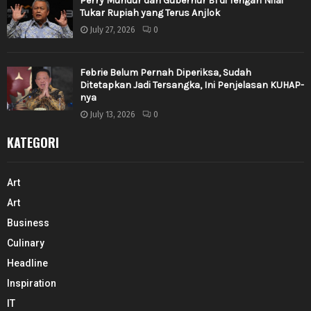
Perry Mundur dari Gubernur BI di Tengah Nilai
Tukar Rupiah yang Terus Anjlok
July 27, 2026
0
Febrie Belum Pernah Diperiksa, Sudah
Ditetapkan Jadi Tersangka, Ini Penjelasan KUHAP-
nya
July 13, 2026
0
KATEGORI
Art
Art
Business
Culinary
Headline
Inspiration
IT