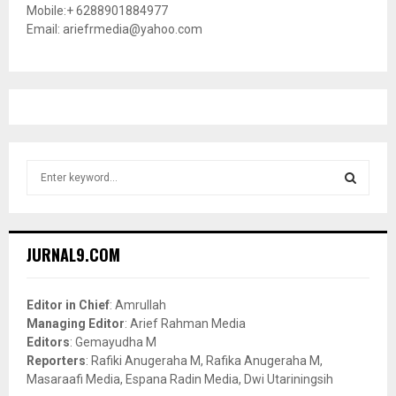
Mobile:+ 6288901884977
Email: ariefrmedia@yahoo.com
S
e
a
S
r
c
E
JURNAL9.COM
h
f
A
o
Editor in Chief
: Amrullah
r
R
Managing Editor
: Arief Rahman Media
:
Editors
: Gemayudha M
C
Reporters
: Rafiki Anugeraha M, Rafika Anugeraha M,
Masaraafi Media, Espana Radin Media, Dwi Utariningsih
H