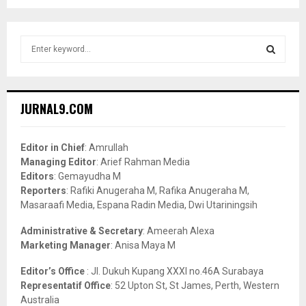
S
e
a
S
r
c
E
JURNAL9.COM
h
f
A
o
Editor in Chief
: Amrullah
r
R
Managing Editor
: Arief Rahman Media
:
Editors
: Gemayudha M
C
Reporters
: Rafiki Anugeraha M, Rafika Anugeraha M,
Masaraafi Media, Espana Radin Media, Dwi Utariningsih
H
Administrative & Secretary
: Ameerah Alexa
Marketing Manager
: Anisa Maya M
Editor’s Office
: Jl. Dukuh Kupang XXXI no.46A Surabaya
Representatif Office
: 52 Upton St, St James, Perth, Western
Australia