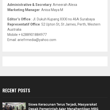
Administrative & Secretary
: Ameerah Alexa
Marketing Manager
: Anisa Maya M
Editor’s Office
: Jl. Dukuh Kupang XXXI no.46A Surabaya
Representatif Office
: 52 Upton St, St James, Perth, Western
Australia
Mobile:+ 6288901884977
Email: ariefrmedia@yahoo.com
RECENT POSTS
Siswa Keracunan Terus Terjadi, Masyarakat
Desak Pemerintah Agar Menghentikan MBG