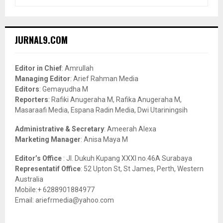
e
a
S
r
c
E
JURNAL9.COM
h
f
A
o
Editor in Chief
: Amrullah
r
R
Managing Editor
: Arief Rahman Media
:
Editors
: Gemayudha M
C
Reporters
: Rafiki Anugeraha M, Rafika Anugeraha M,
Masaraafi Media, Espana Radin Media, Dwi Utariningsih
H
Administrative & Secretary
: Ameerah Alexa
Marketing Manager
: Anisa Maya M
Editor’s Office
: Jl. Dukuh Kupang XXXI no.46A Surabaya
Representatif Office
: 52 Upton St, St James, Perth, Western
Australia
Mobile:+ 6288901884977
Email: ariefrmedia@yahoo.com