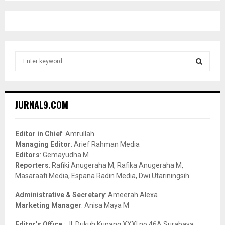
S
e
a
S
r
c
E
JURNAL9.COM
h
f
A
o
Editor in Chief
: Amrullah
r
R
Managing Editor
: Arief Rahman Media
:
Editors
: Gemayudha M
C
Reporters
: Rafiki Anugeraha M, Rafika Anugeraha M,
Masaraafi Media, Espana Radin Media, Dwi Utariningsih
H
Administrative & Secretary
: Ameerah Alexa
Marketing Manager
: Anisa Maya M
Editor’s Office
: Jl. Dukuh Kupang XXXI no.46A Surabaya