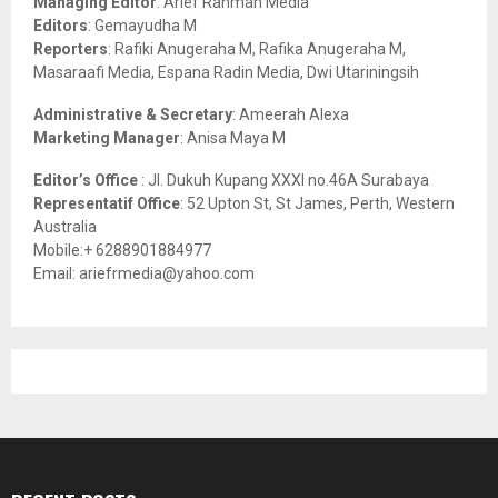
Managing Editor
: Arief Rahman Media
:
Editors
: Gemayudha M
C
Reporters
: Rafiki Anugeraha M, Rafika Anugeraha M,
Masaraafi Media, Espana Radin Media, Dwi Utariningsih
H
Administrative & Secretary
: Ameerah Alexa
Marketing Manager
: Anisa Maya M
Editor’s Office
: Jl. Dukuh Kupang XXXI no.46A Surabaya
Representatif Office
: 52 Upton St, St James, Perth, Western
Australia
Mobile:+ 6288901884977
Email: ariefrmedia@yahoo.com