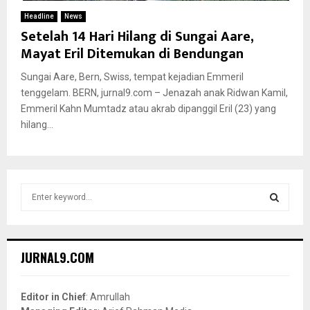
Headline
News
Setelah 14 Hari Hilang di Sungai Aare,
Mayat Eril Ditemukan di Bendungan
Sungai Aare, Bern, Swiss, tempat kejadian Emmeril
tenggelam. BERN, jurnal9.com – Jenazah anak Ridwan Kamil,
Emmeril Kahn Mumtadz atau akrab dipanggil Eril (23) yang
hilang...
S
e
a
S
r
c
E
JURNAL9.COM
h
f
A
o
Editor in Chief
: Amrullah
r
R