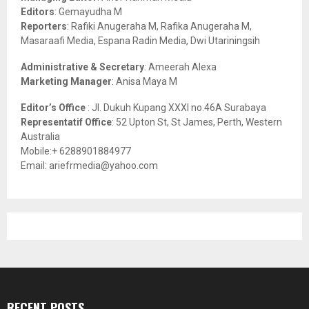
:
Editors
: Gemayudha M
C
Reporters
: Rafiki Anugeraha M, Rafika Anugeraha M,
Masaraafi Media, Espana Radin Media, Dwi Utariningsih
H
Administrative & Secretary
: Ameerah Alexa
Marketing Manager
: Anisa Maya M
Editor’s Office
: Jl. Dukuh Kupang XXXI no.46A Surabaya
Representatif Office
: 52 Upton St, St James, Perth, Western
Australia
Mobile:+ 6288901884977
Email: ariefrmedia@yahoo.com
RECENT POSTS