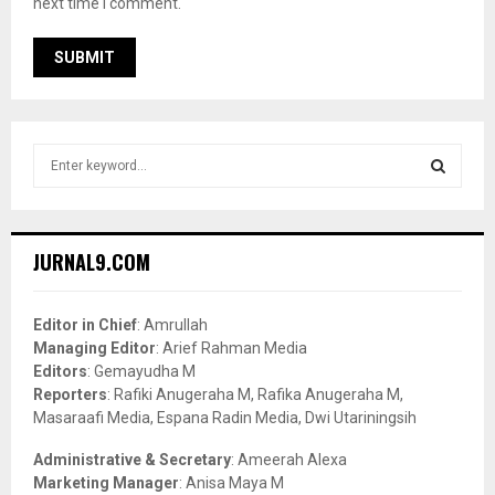
next time I comment.
S
e
a
S
r
c
E
JURNAL9.COM
h
f
A
o
Editor in Chief
: Amrullah
r
R
Managing Editor
: Arief Rahman Media
:
Editors
: Gemayudha M
C
Reporters
: Rafiki Anugeraha M, Rafika Anugeraha M,
Masaraafi Media, Espana Radin Media, Dwi Utariningsih
H
Administrative & Secretary
: Ameerah Alexa
Marketing Manager
: Anisa Maya M