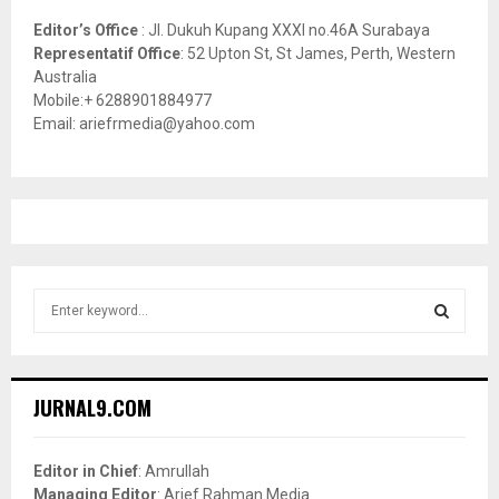
Editor’s Office
: Jl. Dukuh Kupang XXXI no.46A Surabaya
Representatif Office
: 52 Upton St, St James, Perth, Western
Australia
Mobile:+ 6288901884977
Email: ariefrmedia@yahoo.com
S
e
a
S
r
c
E
JURNAL9.COM
h
f
A
o
Editor in Chief
: Amrullah
r
R
Managing Editor
: Arief Rahman Media