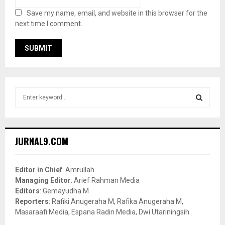
Save my name, email, and website in this browser for the
next time I comment.
S
e
a
S
r
c
E
JURNAL9.COM
h
f
A
o
Editor in Chief
: Amrullah
r
R
Managing Editor
: Arief Rahman Media
:
Editors
: Gemayudha M
C
Reporters
: Rafiki Anugeraha M, Rafika Anugeraha M,
Masaraafi Media, Espana Radin Media, Dwi Utariningsih
H