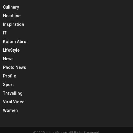
Culinary
Headline
Inspiration
IT
Kolom Abror
LifeStyle
News
Photo News
Profile
Sport
Travelling
Viral Video
Women
@2020 - jurnal9.com. All Right Reserved.