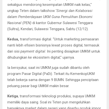
sekaligus mendorong kesempatan UMKM naik kelas,”
ungkap Teten dalam talkshow ‘
Sinergi dan Kolaborasi
dalam Pemberdayaan UKM Guna Pemulihan Ekonomi
Nasional (PEN)
di kantor Gubernur Sulawesi Tenggara
(Sultra), Kendari, Sulawesi Tenggara, Sabtu (12/12).
Kedua,
transformasi digital. “Untuk marketing pemasaran
nanti lebih efisien bisnisnya lewat proses digital, termasuk
dari sisi
payment digital
. Ini penting disiapkan UMKM untuk
dihubungkan ke ekosistem digital,” ujarnya.
Ia bersyukur, saat ini UMKM juga sudah dibantu oleh
program Pasar Digital (PaDi). Terkait itu KemenkopUKM
telah bekerja sama dengan 9 BUMN. Sehingga penciptaan
peluang pasar bagi UMKM makin besar.
Ketiga
, transformasi teknologi produksi, supaya UMKM
memiliki daya saing. Soal ini Teten pun mengeluhkan
banyaknya market dalam negeri yang diserbu produk impor