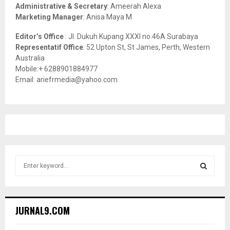
Administrative & Secretary
: Ameerah Alexa
Marketing Manager
: Anisa Maya M
Editor’s Office
: Jl. Dukuh Kupang XXXI no.46A Surabaya
Representatif Office
: 52 Upton St, St James, Perth, Western
Australia
Mobile:+ 6288901884977
Email: ariefrmedia@yahoo.com
S
e
a
S
r
c
E
JURNAL9.COM
h
f
A