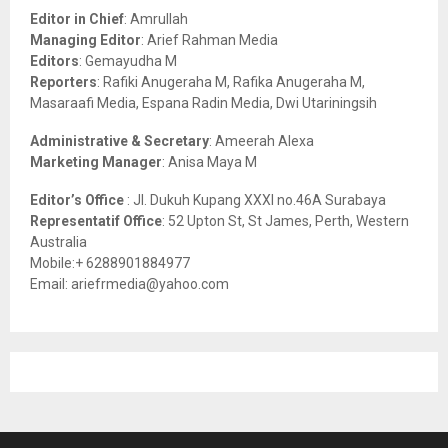
o
Editor in Chief
: Amrullah
r
R
Managing Editor
: Arief Rahman Media
:
Editors
: Gemayudha M
C
Reporters
: Rafiki Anugeraha M, Rafika Anugeraha M,
Masaraafi Media, Espana Radin Media, Dwi Utariningsih
H
Administrative & Secretary
: Ameerah Alexa
Marketing Manager
: Anisa Maya M
Editor’s Office
: Jl. Dukuh Kupang XXXI no.46A Surabaya
Representatif Office
: 52 Upton St, St James, Perth, Western
Australia
Mobile:+ 6288901884977
Email: ariefrmedia@yahoo.com