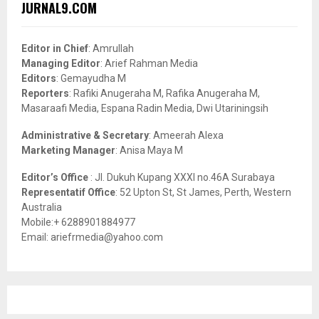
E
JURNAL9.COM
h
f
A
o
Editor in Chief
: Amrullah
r
R
Managing Editor
: Arief Rahman Media
:
Editors
: Gemayudha M
C
Reporters
: Rafiki Anugeraha M, Rafika Anugeraha M,
Masaraafi Media, Espana Radin Media, Dwi Utariningsih
H
Administrative & Secretary
: Ameerah Alexa
Marketing Manager
: Anisa Maya M
Editor’s Office
: Jl. Dukuh Kupang XXXI no.46A Surabaya
Representatif Office
: 52 Upton St, St James, Perth, Western
Australia
Mobile:+ 6288901884977
Email: ariefrmedia@yahoo.com