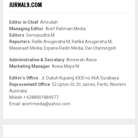
c
E
JURNAL9.COM
h
f
A
o
Editor in Chief
: Amrullah
r
R
Managing Editor
: Arief Rahman Media
:
Editors
: Gemayudha M
C
Reporters
: Rafiki Anugeraha M, Rafika Anugeraha M,
Masaraafi Media, Espana Radin Media, Dwi Utariningsih
H
Administrative & Secretary
: Ameerah Alexa
Marketing Manager
: Anisa Maya M
Editor’s Office
: Jl. Dukuh Kupang XXXI no.46A Surabaya
Representatif Office
: 52 Upton St, St James, Perth, Western
Australia
Mobile:+ 6288901884977
Email: ariefrmedia@yahoo.com