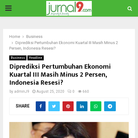
PRIMARY
MENU
Home
Business
Diprediksi Pertumbuhan Ekonomi Kuartal III Masih Minus 2
Persen, Indonesia Resesi?
Business
Headline
Diprediksi Pertumbuhan Ekonomi
Kuartal III Masih Minus 2 Persen,
Indonesia Resesi?
by
adminJ9
August 25, 2020
0
660
SHARE