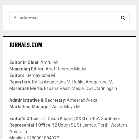
S
e
a
S
r
c
E
JURNAL9.COM
h
f
A
o
Editor in Chief
: Amrullah
r
R
Managing Editor
: Arief Rahman Media
:
Editors
: Gemayudha M
C
Reporters
: Rafiki Anugeraha M, Rafika Anugeraha M,
Masaraafi Media, Espana Radin Media, Dwi Utariningsih
H
Administrative & Secretary
: Ameerah Alexa
Marketing Manager
: Anisa Maya M
Editor’s Office
: Jl. Dukuh Kupang XXXI no.46A Surabaya
Representatif Office
: 52 Upton St, St James, Perth, Western
Australia
Mobile:+ 6288901884977