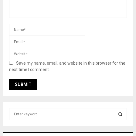
Save my name, email, and website in this browser for the
next time I comment.
S
e
a
S
r