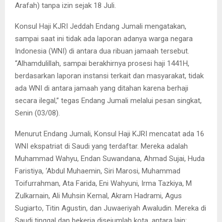
Arafah) tanpa izin sejak 18 Juli.
Konsul Haji KJRI Jeddah Endang Jumali mengatakan,
sampai saat ini tidak ada laporan adanya warga negara
Indonesia (WNI) di antara dua ribuan jamaah tersebut.
“Alhamdulillah, sampai berakhirnya prosesi haji 1441H,
berdasarkan laporan instansi terkait dan masyarakat, tidak
ada WNI di antara jamaah yang ditahan karena berhaji
secara ilegal,” tegas Endang Jumali melalui pesan singkat,
Senin (03/08).
Menurut Endang Jumali, Konsul Haji KJRI mencatat ada 16
WNI ekspatriat di Saudi yang terdaftar. Mereka adalah
Muhammad Wahyu, Endan Suwandana, Ahmad Sujai, Huda
Faristiya, ‘Abdul Muhaemin, Siri Marosi, Muhammad
Toifurrahman, Ata Farida, Eni Wahyuni, Irma Tazkiya, M
Zulkarnain, Ali Muhsin Kemal, Akram Hadrami, Agus
Sugiarto, Titin Agustin, dan Juwaeriyah Awaludin. Mereka di
Saudi tinggal dan bekerja disejumlah kota, antara lain: