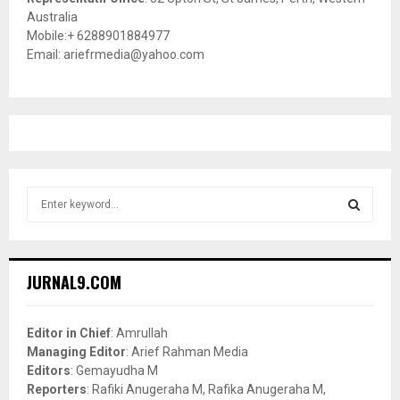
Australia
Mobile:+ 6288901884977
Email: ariefrmedia@yahoo.com
S
e
a
S
r
c
E
JURNAL9.COM
h
f
A
o
Editor in Chief
: Amrullah
r
R
Managing Editor
: Arief Rahman Media
:
Editors
: Gemayudha M
C
Reporters
: Rafiki Anugeraha M, Rafika Anugeraha M,