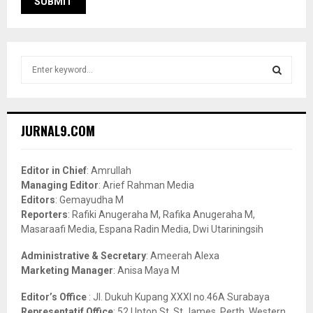
S
e
a
S
r
c
E
JURNAL9.COM
h
f
A
o
Editor in Chief
: Amrullah
r
R
Managing Editor
: Arief Rahman Media
:
Editors
: Gemayudha M
C
Reporters
: Rafiki Anugeraha M, Rafika Anugeraha M,
Masaraafi Media, Espana Radin Media, Dwi Utariningsih
H
Administrative & Secretary
: Ameerah Alexa
Marketing Manager
: Anisa Maya M
Editor’s Office
: Jl. Dukuh Kupang XXXI no.46A Surabaya
Representatif Office
: 52 Upton St, St James, Perth, Western