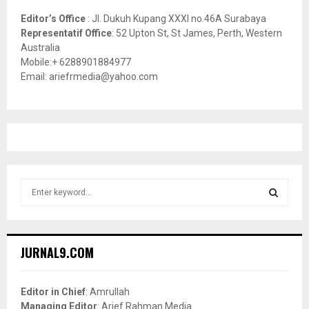
Editor’s Office
: Jl. Dukuh Kupang XXXI no.46A Surabaya
Representatif Office
: 52 Upton St, St James, Perth, Western
Australia
Mobile:+ 6288901884977
Email: ariefrmedia@yahoo.com
S
e
a
S
r
c
E
JURNAL9.COM
h
f
A
o
Editor in Chief
: Amrullah
r
R
Managing Editor
: Arief Rahman Media