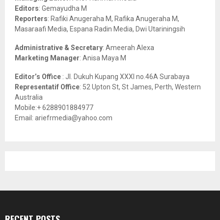
:
Editors
: Gemayudha M
C
Reporters
: Rafiki Anugeraha M, Rafika Anugeraha M,
Masaraafi Media, Espana Radin Media, Dwi Utariningsih
H
Administrative & Secretary
: Ameerah Alexa
Marketing Manager
: Anisa Maya M
Editor’s Office
: Jl. Dukuh Kupang XXXI no.46A Surabaya
Representatif Office
: 52 Upton St, St James, Perth, Western
Australia
Mobile:+ 6288901884977
Email: ariefrmedia@yahoo.com
RECENT POSTS