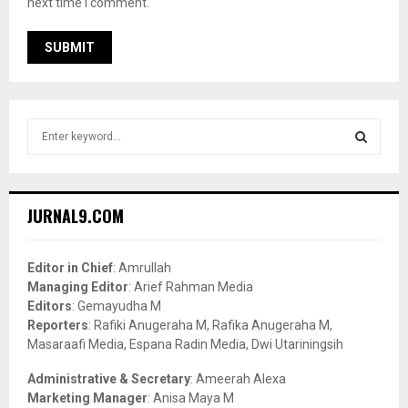
next time I comment.
S
e
a
S
r
c
E
JURNAL9.COM
h
f
A
o
Editor in Chief
: Amrullah
r
R
Managing Editor
: Arief Rahman Media
:
Editors
: Gemayudha M
C
Reporters
: Rafiki Anugeraha M, Rafika Anugeraha M,
Masaraafi Media, Espana Radin Media, Dwi Utariningsih
H
Administrative & Secretary
: Ameerah Alexa
Marketing Manager
: Anisa Maya M