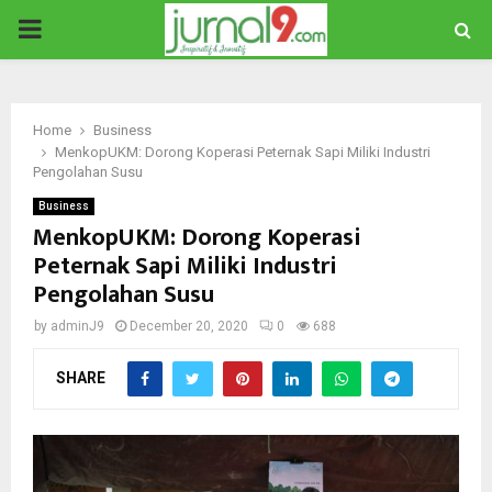
PRIMARY
MENU
Home
Business
MenkopUKM: Dorong Koperasi Peternak Sapi Miliki Industri
Pengolahan Susu
Business
MenkopUKM: Dorong Koperasi
Peternak Sapi Miliki Industri
Pengolahan Susu
by
adminJ9
December 20, 2020
0
688
SHARE