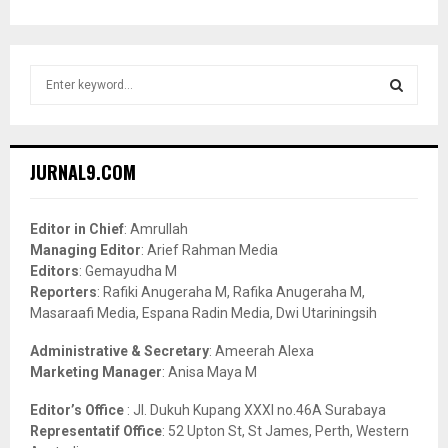
S
e
a
S
r
c
E
JURNAL9.COM
h
f
A
o
Editor in Chief
: Amrullah
r
R
Managing Editor
: Arief Rahman Media
:
Editors
: Gemayudha M
C
Reporters
: Rafiki Anugeraha M, Rafika Anugeraha M,
Masaraafi Media, Espana Radin Media, Dwi Utariningsih
H
Administrative & Secretary
: Ameerah Alexa
Marketing Manager
: Anisa Maya M
Editor’s Office
: Jl. Dukuh Kupang XXXI no.46A Surabaya
Representatif Office
: 52 Upton St, St James, Perth, Western