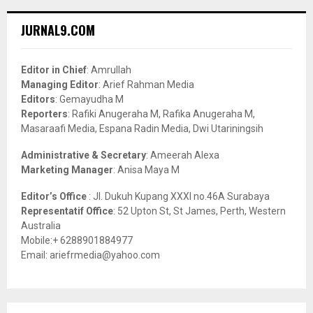
r
c
E
JURNAL9.COM
h
f
A
o
Editor in Chief
: Amrullah
r
R
Managing Editor
: Arief Rahman Media
:
Editors
: Gemayudha M
C
Reporters
: Rafiki Anugeraha M, Rafika Anugeraha M,
Masaraafi Media, Espana Radin Media, Dwi Utariningsih
H
Administrative & Secretary
: Ameerah Alexa
Marketing Manager
: Anisa Maya M
Editor’s Office
: Jl. Dukuh Kupang XXXI no.46A Surabaya
Representatif Office
: 52 Upton St, St James, Perth, Western
Australia
Mobile:+ 6288901884977
Email: ariefrmedia@yahoo.com