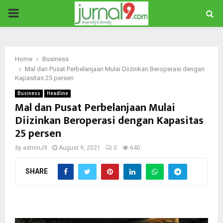
PRIMARY
MENU
Home
Business
Mal dan Pusat Perbelanjaan Mulai Diizinkan Beroperasi dengan
Kapasitas 25 persen
Business
Headline
Mal dan Pusat Perbelanjaan Mulai
Diizinkan Beroperasi dengan Kapasitas
25 persen
by
adminJ9
August 9, 2021
0
640
SHARE