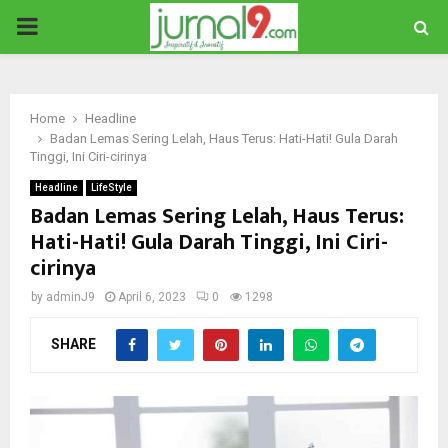
PRIMARY
MENU
Home
Headline
Badan Lemas Sering Lelah, Haus Terus: Hati-Hati! Gula Darah
Tinggi, Ini Ciri-cirinya
Headline
LifeStyle
Badan Lemas Sering Lelah, Haus Terus:
Hati-Hati! Gula Darah Tinggi, Ini Ciri-
cirinya
by
adminJ9
April 6, 2023
0
1298
SHARE