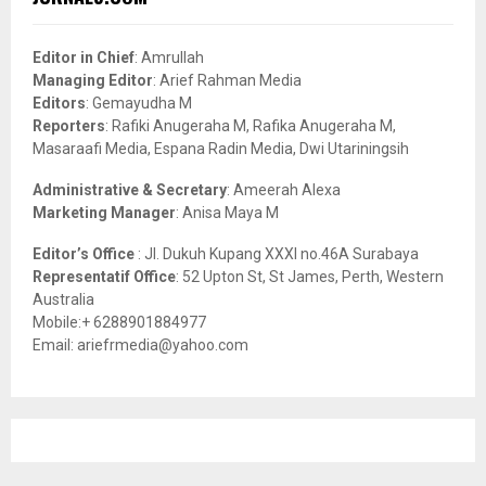
h
f
A
o
Editor in Chief
: Amrullah
r
R
Managing Editor
: Arief Rahman Media
:
Editors
: Gemayudha M
C
Reporters
: Rafiki Anugeraha M, Rafika Anugeraha M,
Masaraafi Media, Espana Radin Media, Dwi Utariningsih
H
Administrative & Secretary
: Ameerah Alexa
Marketing Manager
: Anisa Maya M
Editor’s Office
: Jl. Dukuh Kupang XXXI no.46A Surabaya
Representatif Office
: 52 Upton St, St James, Perth, Western
Australia
Mobile:+ 6288901884977
Email: ariefrmedia@yahoo.com