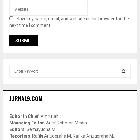
Save my name, email, and website in this browser for the
next time I comment.
S
e
a
S
r
c
E
JURNAL9.COM
h
f
A
o
Editor in Chief
: Amrullah
r
R
Managing Editor
: Arief Rahman Media
:
Editors
: Gemayudha M
C
Reporters
: Rafiki Anugeraha M, Rafika Anugeraha M,