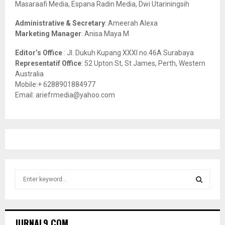
Masaraafi Media, Espana Radin Media, Dwi Utariningsih
H
Administrative & Secretary
: Ameerah Alexa
Marketing Manager
: Anisa Maya M
Editor’s Office
: Jl. Dukuh Kupang XXXI no.46A Surabaya
Representatif Office
: 52 Upton St, St James, Perth, Western
Australia
Mobile:+ 6288901884977
Email: ariefrmedia@yahoo.com
S
e
a
S
r
c
E
JURNAL9.COM