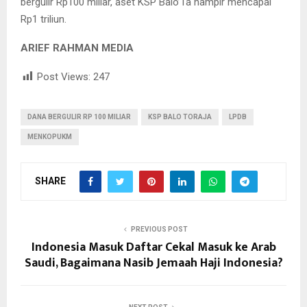
bergulir Rp100 miliar, aset KSP Balo’Ta hampir mencapai
Rp1 triliun.
ARIEF RAHMAN MEDIA
Post Views:
247
DANA BERGULIR RP 100 MILIAR
KSP BALO TORAJA
LPDB
MENKOPUKM
SHARE
PREVIOUS POST
Indonesia Masuk Daftar Cekal Masuk ke Arab
Saudi, Bagaimana Nasib Jemaah Haji Indonesia?