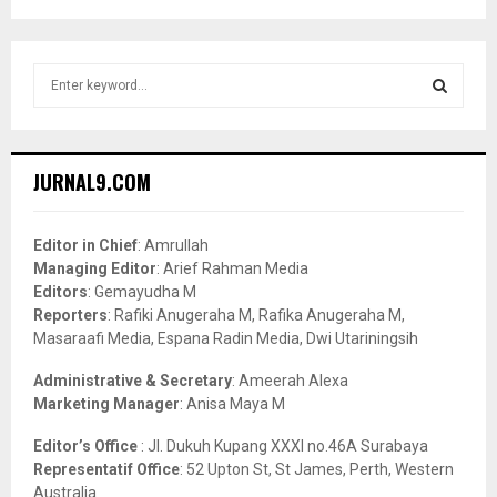
S
e
a
S
r
c
E
JURNAL9.COM
h
f
A
o
Editor in Chief
: Amrullah
r
R
Managing Editor
: Arief Rahman Media
:
Editors
: Gemayudha M
C
Reporters
: Rafiki Anugeraha M, Rafika Anugeraha M,
Masaraafi Media, Espana Radin Media, Dwi Utariningsih
H
Administrative & Secretary
: Ameerah Alexa
Marketing Manager
: Anisa Maya M
Editor’s Office
: Jl. Dukuh Kupang XXXI no.46A Surabaya
Representatif Office
: 52 Upton St, St James, Perth, Western
Australia