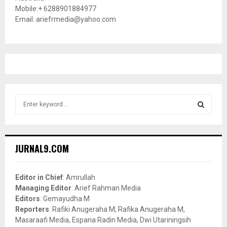
Mobile:+ 6288901884977
Email: ariefrmedia@yahoo.com
S
e
a
S
r
c
E
JURNAL9.COM
h
f
A
o
Editor in Chief
: Amrullah
r
R
Managing Editor
: Arief Rahman Media
:
Editors
: Gemayudha M
C
Reporters
: Rafiki Anugeraha M, Rafika Anugeraha M,
Masaraafi Media, Espana Radin Media, Dwi Utariningsih
H