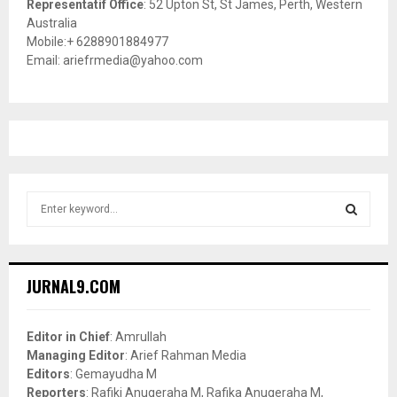
Representatif Office
: 52 Upton St, St James, Perth, Western
Australia
Mobile:+ 6288901884977
Email: ariefrmedia@yahoo.com
S
e
a
S
r
c
E
JURNAL9.COM
h
f
A
o
Editor in Chief
: Amrullah
r
R
Managing Editor
: Arief Rahman Media
:
Editors
: Gemayudha M
C
Reporters
: Rafiki Anugeraha M, Rafika Anugeraha M,