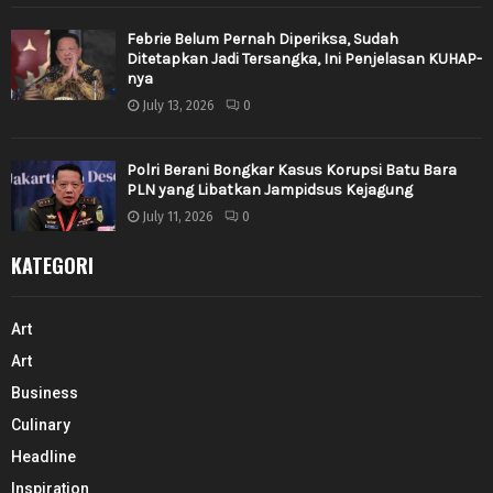
Febrie Belum Pernah Diperiksa, Sudah
Ditetapkan Jadi Tersangka, Ini Penjelasan KUHAP-
nya
July 13, 2026
0
Polri Berani Bongkar Kasus Korupsi Batu Bara
PLN yang Libatkan Jampidsus Kejagung
July 11, 2026
0
KATEGORI
Art
Art
Business
Culinary
Headline
Inspiration