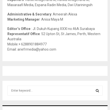
Masaraafi Media, Espana Radin Media, Dwi Utariningsih
H
Administrative & Secretary
: Ameerah Alexa
Marketing Manager
: Anisa Maya M
Editor’s Office
: Jl. Dukuh Kupang XXXI no.46A Surabaya
Representatif Office
: 52 Upton St, St James, Perth, Western
Australia
Mobile:+ 6288901884977
Email: ariefrmedia@yahoo.com
S
e
a
S
r
c