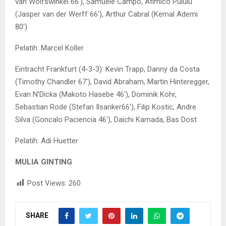
van Wolfswinkel 66′), Samuele Campo, Afimico Pululu
(Jasper van der Werff 66′), Arthur Cabral (Kemal Ademi
80′)
Pelatih: Marcel Koller
Eintracht Frankfurt (4-3-3): Kevin Trapp, Danny da Costa
(Timothy Chandler 67′), David Abraham, Martin Hinteregger,
Evan N’Dicka (Makoto Hasebe 46′), Dominik Kohr,
Sebastian Rode (Stefan Ilsanker66′), Filip Kostic, Andre
Silva (Goncalo Paciencia 46′), Daichi Kamada, Bas Dost
Pelatih: Adi Huetter
MULIA GINTING
Post Views:
260
SHARE