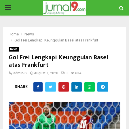
PRIMARY
MENU
Home
News
Gol Frei Lengkapi Keunggulan Basel atas Frankfurt
News
Gol Frei Lengkapi Keunggulan Basel
atas Frankfurt
by
adminJ9
August 7, 2020
0
634
SHARE