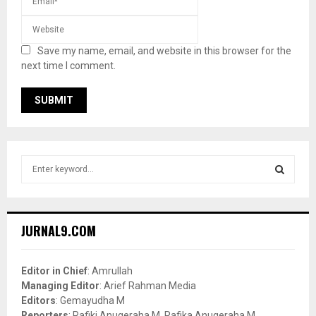
Save my name, email, and website in this browser for the
next time I comment.
S
e
a
S
r
c
E
JURNAL9.COM
h
f
A
o
Editor in Chief
: Amrullah
r
R
Managing Editor
: Arief Rahman Media
:
Editors
: Gemayudha M
C
Reporters
: Rafiki Anugeraha M, Rafika Anugeraha M,