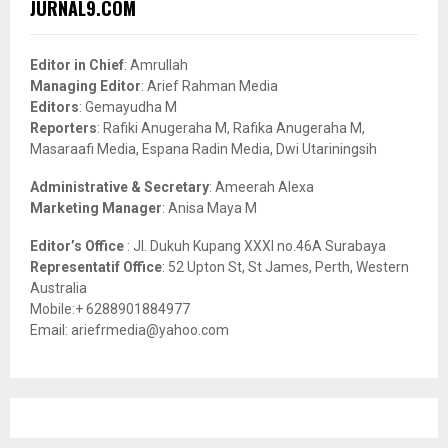
E
JURNAL9.COM
h
f
A
o
Editor in Chief
: Amrullah
r
R
Managing Editor
: Arief Rahman Media
:
Editors
: Gemayudha M
C
Reporters
: Rafiki Anugeraha M, Rafika Anugeraha M,
Masaraafi Media, Espana Radin Media, Dwi Utariningsih
H
Administrative & Secretary
: Ameerah Alexa
Marketing Manager
: Anisa Maya M
Editor’s Office
: Jl. Dukuh Kupang XXXI no.46A Surabaya
Representatif Office
: 52 Upton St, St James, Perth, Western
Australia
Mobile:+ 6288901884977
Email: ariefrmedia@yahoo.com