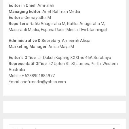
o
Editor in Chief
: Amrullah
r
R
Managing Editor
: Arief Rahman Media
:
Editors
: Gemayudha M
C
Reporters
: Rafiki Anugeraha M, Rafika Anugeraha M,
Masaraafi Media, Espana Radin Media, Dwi Utariningsih
H
Administrative & Secretary
: Ameerah Alexa
Marketing Manager
: Anisa Maya M
Editor’s Office
: Jl. Dukuh Kupang XXXI no.46A Surabaya
Representatif Office
: 52 Upton St, St James, Perth, Western
Australia
Mobile:+ 6288901884977
Email: ariefrmedia@yahoo.com
S