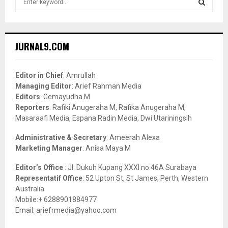
e
a
S
r
c
E
JURNAL9.COM
h
f
A
o
Editor in Chief
: Amrullah
r
R
Managing Editor
: Arief Rahman Media
:
Editors
: Gemayudha M
C
Reporters
: Rafiki Anugeraha M, Rafika Anugeraha M,
Masaraafi Media, Espana Radin Media, Dwi Utariningsih
H
Administrative & Secretary
: Ameerah Alexa
Marketing Manager
: Anisa Maya M
Editor’s Office
: Jl. Dukuh Kupang XXXI no.46A Surabaya
Representatif Office
: 52 Upton St, St James, Perth, Western
Australia
Mobile:+ 6288901884977
Email: ariefrmedia@yahoo.com