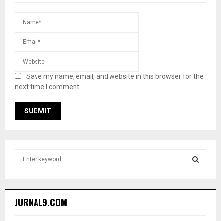
Save my name, email, and website in this browser for the
next time I comment.
S
e
a
S
r
c
E
JURNAL9.COM
h
f
A