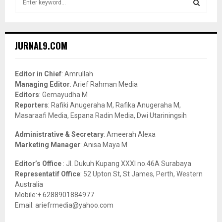
e
a
S
r
c
E
JURNAL9.COM
h
f
A
o
Editor in Chief
: Amrullah
r
R
Managing Editor
: Arief Rahman Media
:
Editors
: Gemayudha M
C
Reporters
: Rafiki Anugeraha M, Rafika Anugeraha M,
Masaraafi Media, Espana Radin Media, Dwi Utariningsih
H
Administrative & Secretary
: Ameerah Alexa
Marketing Manager
: Anisa Maya M
Editor’s Office
: Jl. Dukuh Kupang XXXI no.46A Surabaya
Representatif Office
: 52 Upton St, St James, Perth, Western
Australia
Mobile:+ 6288901884977
Email: ariefrmedia@yahoo.com