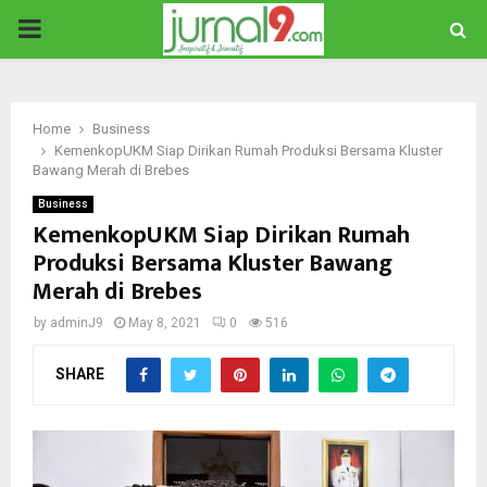
PRIMARY
MENU
Home
Business
KemenkopUKM Siap Dirikan Rumah Produksi Bersama Kluster
Bawang Merah di Brebes
Business
KemenkopUKM Siap Dirikan Rumah
Produksi Bersama Kluster Bawang
Merah di Brebes
by
adminJ9
May 8, 2021
0
516
SHARE