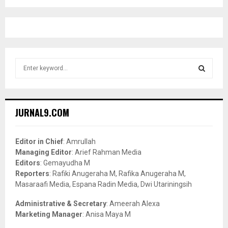
S
e
a
S
r
c
E
JURNAL9.COM
h
f
A
o
Editor in Chief
: Amrullah
r
R
Managing Editor
: Arief Rahman Media
:
Editors
: Gemayudha M
C
Reporters
: Rafiki Anugeraha M, Rafika Anugeraha M,
Masaraafi Media, Espana Radin Media, Dwi Utariningsih
H
Administrative & Secretary
: Ameerah Alexa
Marketing Manager
: Anisa Maya M