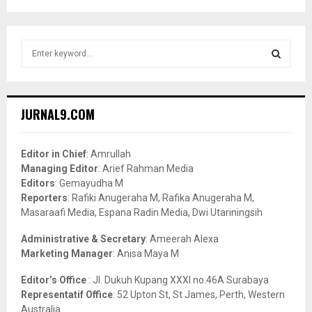
S
e
a
S
r
c
E
JURNAL9.COM
h
f
A
o
Editor in Chief
: Amrullah
r
R
Managing Editor
: Arief Rahman Media
:
Editors
: Gemayudha M
C
Reporters
: Rafiki Anugeraha M, Rafika Anugeraha M,
Masaraafi Media, Espana Radin Media, Dwi Utariningsih
H
Administrative & Secretary
: Ameerah Alexa
Marketing Manager
: Anisa Maya M
Editor’s Office
: Jl. Dukuh Kupang XXXI no.46A Surabaya
Representatif Office
: 52 Upton St, St James, Perth, Western
Australia