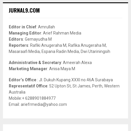
r
c
E
JURNAL9.COM
h
f
A
o
Editor in Chief
: Amrullah
r
R
Managing Editor
: Arief Rahman Media
:
Editors
: Gemayudha M
C
Reporters
: Rafiki Anugeraha M, Rafika Anugeraha M,
Masaraafi Media, Espana Radin Media, Dwi Utariningsih
H
Administrative & Secretary
: Ameerah Alexa
Marketing Manager
: Anisa Maya M
Editor’s Office
: Jl. Dukuh Kupang XXXI no.46A Surabaya
Representatif Office
: 52 Upton St, St James, Perth, Western
Australia
Mobile:+ 6288901884977
Email: ariefrmedia@yahoo.com