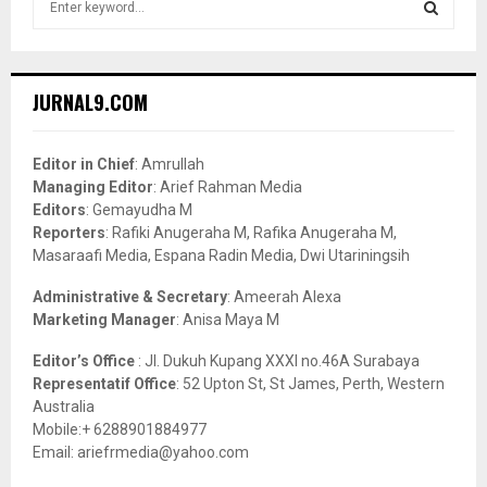
e
a
S
r
c
E
JURNAL9.COM
h
f
A
o
Editor in Chief
: Amrullah
r
R
Managing Editor
: Arief Rahman Media
:
Editors
: Gemayudha M
C
Reporters
: Rafiki Anugeraha M, Rafika Anugeraha M,
Masaraafi Media, Espana Radin Media, Dwi Utariningsih
H
Administrative & Secretary
: Ameerah Alexa
Marketing Manager
: Anisa Maya M
Editor’s Office
: Jl. Dukuh Kupang XXXI no.46A Surabaya
Representatif Office
: 52 Upton St, St James, Perth, Western
Australia
Mobile:+ 6288901884977
Email: ariefrmedia@yahoo.com