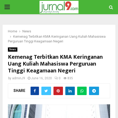
PRIMARY
MENU
Home
News
Kemenag Terbitkan KMA Keringanan Uang Kuliah Mahasiswa
Perguruan Tinggi Keagamaan Negeri
News
Kemenag Terbitkan KMA Keringanan
Uang Kuliah Mahasiswa Perguruan
Tinggi Keagamaan Negeri
by
adminJ9
June 16, 2020
0
835
SHARE