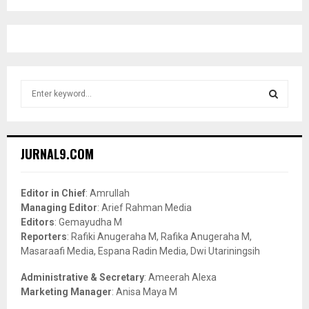
S
e
a
S
r
c
E
JURNAL9.COM
h
f
A
o
Editor in Chief
: Amrullah
r
R
Managing Editor
: Arief Rahman Media
:
Editors
: Gemayudha M
C
Reporters
: Rafiki Anugeraha M, Rafika Anugeraha M,
Masaraafi Media, Espana Radin Media, Dwi Utariningsih
H
Administrative & Secretary
: Ameerah Alexa
Marketing Manager
: Anisa Maya M