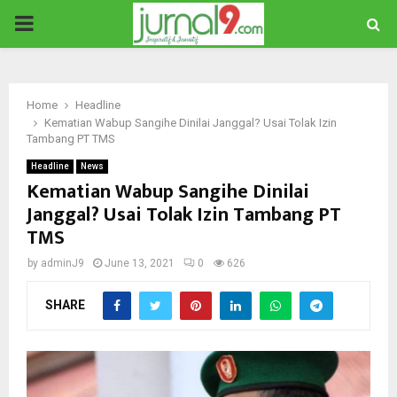
PRIMARY
MENU
Home
Headline
Kematian Wabup Sangihe Dinilai Janggal? Usai Tolak Izin
Tambang PT TMS
Headline
News
Kematian Wabup Sangihe Dinilai
Janggal? Usai Tolak Izin Tambang PT
TMS
by
adminJ9
June 13, 2021
0
626
SHARE