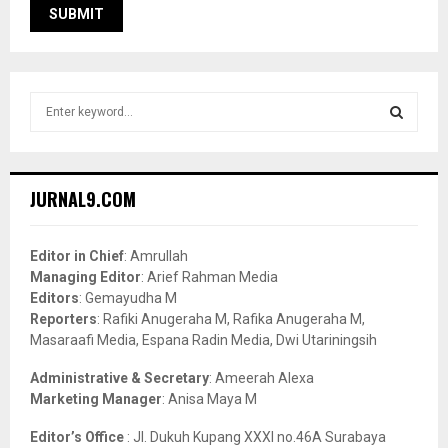
S
e
a
S
r
c
E
JURNAL9.COM
h
f
A
o
Editor in Chief
: Amrullah
r
R
Managing Editor
: Arief Rahman Media
:
Editors
: Gemayudha M
C
Reporters
: Rafiki Anugeraha M, Rafika Anugeraha M,
Masaraafi Media, Espana Radin Media, Dwi Utariningsih
H
Administrative & Secretary
: Ameerah Alexa
Marketing Manager
: Anisa Maya M
Editor’s Office
: Jl. Dukuh Kupang XXXI no.46A Surabaya