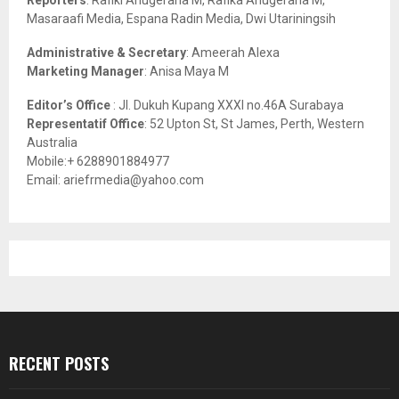
Reporters
: Rafiki Anugeraha M, Rafika Anugeraha M,
Masaraafi Media, Espana Radin Media, Dwi Utariningsih
H
Administrative & Secretary
: Ameerah Alexa
Marketing Manager
: Anisa Maya M
Editor’s Office
: Jl. Dukuh Kupang XXXI no.46A Surabaya
Representatif Office
: 52 Upton St, St James, Perth, Western
Australia
Mobile:+ 6288901884977
Email: ariefrmedia@yahoo.com
RECENT POSTS