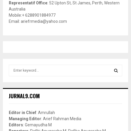
Representatif Office
: 52 Upton St, St James, Perth, Western
Australia
Mobile:+ 6288901884977
Email: ariefrmedia@yahoo.com
S
e
a
S
r
c
E
JURNAL9.COM
h
f
A
o
Editor in Chief
: Amrullah
r
R
Managing Editor
: Arief Rahman Media
:
Editors
: Gemayudha M
C