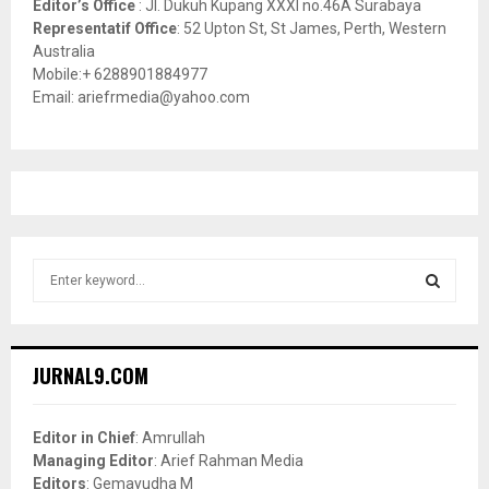
Editor’s Office
: Jl. Dukuh Kupang XXXI no.46A Surabaya
Representatif Office
: 52 Upton St, St James, Perth, Western
Australia
Mobile:+ 6288901884977
Email: ariefrmedia@yahoo.com
S
e
a
S
r
c
E
JURNAL9.COM
h
f
A
o
Editor in Chief
: Amrullah
r
R
Managing Editor
: Arief Rahman Media
:
Editors
: Gemayudha M