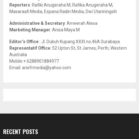
C
Reporters
: Rafiki Anugeraha M, Rafika Anugeraha M,
Masaraafi Media, Espana Radin Media, Dwi Utariningsih
H
Administrative & Secretary
: Ameerah Alexa
Marketing Manager
: Anisa Maya M
Editor’s Office
: Jl. Dukuh Kupang XXXI no.46A Surabaya
Representatif Office
: 52 Upton St, St James, Perth, Western
Australia
Mobile:+ 6288901884977
Email: ariefrmedia@yahoo.com
RECENT POSTS