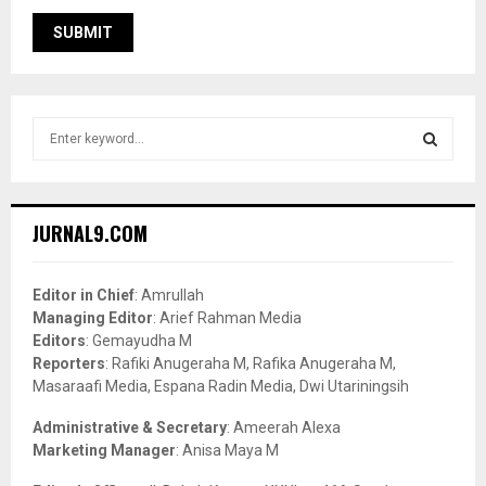
S
e
a
S
r
c
E
JURNAL9.COM
h
f
A
o
Editor in Chief
: Amrullah
r
R
Managing Editor
: Arief Rahman Media
:
Editors
: Gemayudha M
C
Reporters
: Rafiki Anugeraha M, Rafika Anugeraha M,
Masaraafi Media, Espana Radin Media, Dwi Utariningsih
H
Administrative & Secretary
: Ameerah Alexa
Marketing Manager
: Anisa Maya M