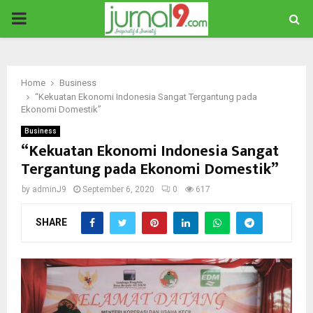
PRIMARY
MENU
Home
Business
“Kekuatan Ekonomi Indonesia Sangat Tergantung pada
Ekonomi Domestik”
Business
“Kekuatan Ekonomi Indonesia Sangat
Tergantung pada Ekonomi Domestik”
by
adminJ9
September 6, 2020
0
617
SHARE