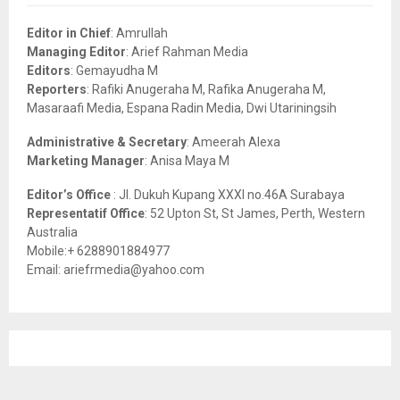
f
A
o
Editor in Chief
: Amrullah
r
R
Managing Editor
: Arief Rahman Media
:
Editors
: Gemayudha M
C
Reporters
: Rafiki Anugeraha M, Rafika Anugeraha M,
Masaraafi Media, Espana Radin Media, Dwi Utariningsih
H
Administrative & Secretary
: Ameerah Alexa
Marketing Manager
: Anisa Maya M
Editor’s Office
: Jl. Dukuh Kupang XXXI no.46A Surabaya
Representatif Office
: 52 Upton St, St James, Perth, Western
Australia
Mobile:+ 6288901884977
Email: ariefrmedia@yahoo.com