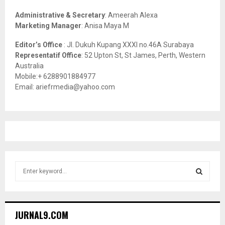
H
Administrative & Secretary
: Ameerah Alexa
Marketing Manager
: Anisa Maya M
Editor’s Office
: Jl. Dukuh Kupang XXXI no.46A Surabaya
Representatif Office
: 52 Upton St, St James, Perth, Western
Australia
Mobile:+ 6288901884977
Email: ariefrmedia@yahoo.com
S
e
a
S
r
c
E
JURNAL9.COM
h