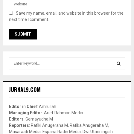
Save my name, email, and website in this browser for the
next time I comment.
S
e
a
S
r
c
E
JURNAL9.COM
h
f
A
o
Editor in Chief
: Amrullah
r
R
Managing Editor
: Arief Rahman Media
:
Editors
: Gemayudha M
C
Reporters
: Rafiki Anugeraha M, Rafika Anugeraha M,
Masaraafi Media, Espana Radin Media, Dwi Utariningsih