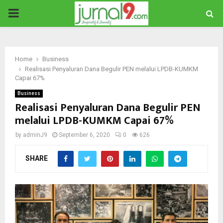
PRIMARY
MENU
Home
Business
Realisasi Penyaluran Dana Begulir PEN melalui LPDB-KUMKM
Capai 67%
Business
Realisasi Penyaluran Dana Begulir PEN
melalui LPDB-KUMKM Capai 67%
by
adminJ9
September 6, 2020
0
626
SHARE