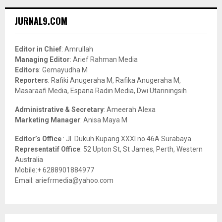
r
c
E
JURNAL9.COM
h
f
A
o
Editor in Chief
: Amrullah
r
R
Managing Editor
: Arief Rahman Media
:
Editors
: Gemayudha M
C
Reporters
: Rafiki Anugeraha M, Rafika Anugeraha M,
Masaraafi Media, Espana Radin Media, Dwi Utariningsih
H
Administrative & Secretary
: Ameerah Alexa
Marketing Manager
: Anisa Maya M
Editor’s Office
: Jl. Dukuh Kupang XXXI no.46A Surabaya
Representatif Office
: 52 Upton St, St James, Perth, Western
Australia
Mobile:+ 6288901884977
Email: ariefrmedia@yahoo.com