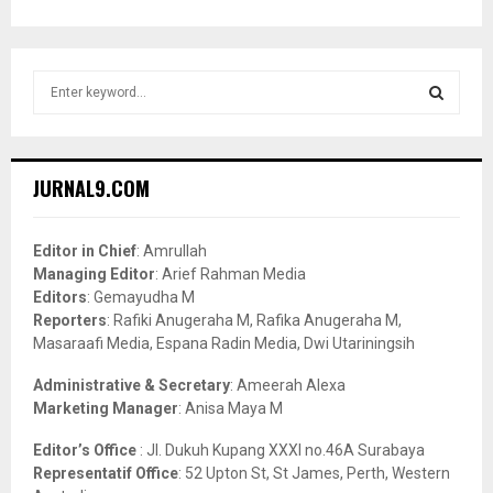
S
e
a
S
r
c
E
JURNAL9.COM
h
f
A
o
Editor in Chief
: Amrullah
r
R
Managing Editor
: Arief Rahman Media
:
Editors
: Gemayudha M
C
Reporters
: Rafiki Anugeraha M, Rafika Anugeraha M,
Masaraafi Media, Espana Radin Media, Dwi Utariningsih
H
Administrative & Secretary
: Ameerah Alexa
Marketing Manager
: Anisa Maya M
Editor’s Office
: Jl. Dukuh Kupang XXXI no.46A Surabaya
Representatif Office
: 52 Upton St, St James, Perth, Western