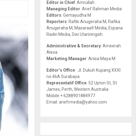
Editor in Chief
: Amrullah
r
R
Managing Editor
: Arief Rahman Media
:
Editors
: Gemayudha M
C
Reporters
: Rafiki Anugeraha M, Rafika
Anugeraha M, Masaraafi Media, Espana
H
Radin Media, Dwi Utariningsih
Administrative & Secretary
: Ameerah
Alexa
Marketing Manager
: Anisa Maya M
Editor’s Office
: Jl. Dukuh Kupang XXXI
no.46A Surabaya
Representatif Office
: 52 Upton St, St
James, Perth, Western Australia
Mobile:+ 6288901884977
Email: ariefrmedia@yahoo.com