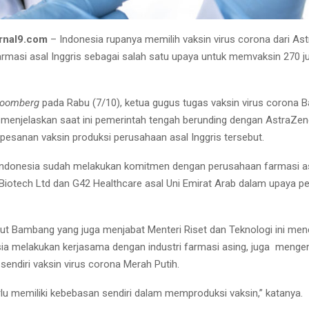
rnal9.com
– Indonesia rupanya memilih vaksin virus corona dari As
rmasi asal Inggris sebagai salah satu upaya untuk memvaksin 270 j
loomberg
pada Rabu (7/10), ketua gugus tugas vaksin virus corona
menjelaskan saat ini pemerintah tengah berunding dengan AstraZen
esanan vaksin produksi perusahaan asal Inggris tersebut.
Indonesia sudah melakukan komitmen dengan perusahaan farmasi as
 Biotech Ltd dan G42 Healthcare asal Uni Emirat Arab dalam upaya 
 Bambang yang juga menjabat Menteri Riset dan Teknologi ini men
sia melakukan kerjasama dengan industri farmasi asing, juga men
endiri vaksin virus corona Merah Putih.
rlu memiliki kebebasan sendiri dalam memproduksi vaksin,” katanya.