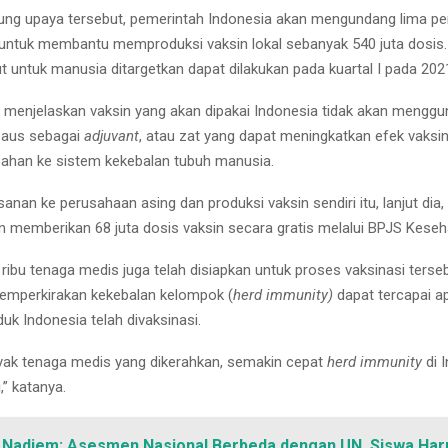
ng upaya tersebut, pemerintah Indonesia akan mengundang lima p
 untuk membantu memproduksi vaksin lokal sebanyak 540 juta dosis. U
t untuk manusia ditargetkan dapat dilakukan pada kuartal I pada 202
menjelaskan vaksin yang akan dipakai Indonesia tidak akan mengg
 paus sebagai
adjuvant
, atau zat yang dapat meningkatkan efek vaksi
ahan ke sistem kekebalan tubuh manusia.
sanan ke perusahaan asing dan produksi vaksin sendiri itu, lanjut dia
n memberikan 68 juta dosis vaksin secara gratis melalui BPJS Keseh
ribu tenaga medis juga telah disiapkan untuk proses vaksinasi terseb
emperkirakan kekebalan kelompok (
herd immunity)
dapat tercapai ap
uk Indonesia telah divaksinasi.
ak tenaga medis yang dikerahkan, semakin cepat
herd immunity
di 
,” katanya.
Nadiem: Asesmen Nasional Berbeda dengan UN, Siswa Har