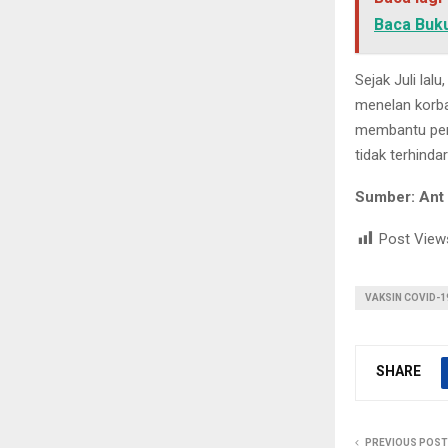
Baca Buku
Sejak Juli lal
menelan korba
membantu pere
tidak terhinda
Sumber: Ant
Post View
VAKSIN COVID-1
SHARE
PREVIOUS POST