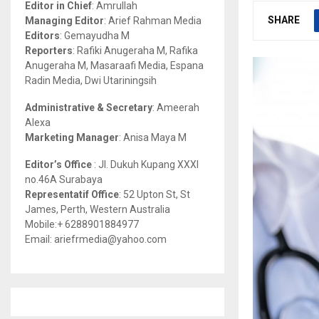
Editor in Chief
: Amrullah
r
R
SHARE
Managing Editor
: Arief Rahman Media
:
Editors
: Gemayudha M
C
Reporters
: Rafiki Anugeraha M, Rafika
Anugeraha M, Masaraafi Media, Espana
H
Radin Media, Dwi Utariningsih
Administrative & Secretary
: Ameerah
Alexa
Marketing Manager
: Anisa Maya M
Editor’s Office
: Jl. Dukuh Kupang XXXI
no.46A Surabaya
Representatif Office
: 52 Upton St, St
James, Perth, Western Australia
Mobile:+ 6288901884977
Email: ariefrmedia@yahoo.com