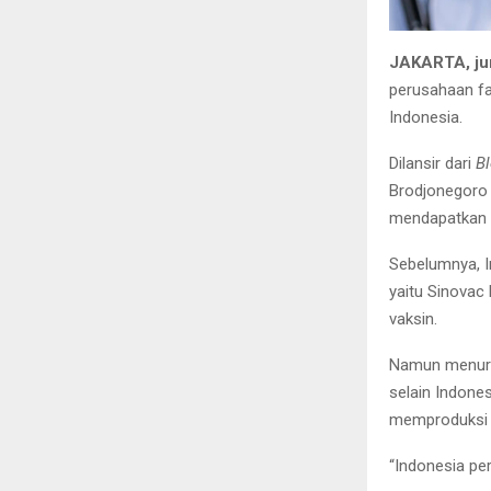
JAKARTA, ju
perusahaan fa
Indonesia.
Dilansir dari
B
Brodjonegoro 
mendapatkan p
Sebelumnya, 
yaitu Sinovac
vaksin.
Namun menurut
selain Indone
memproduksi s
“Indonesia pe