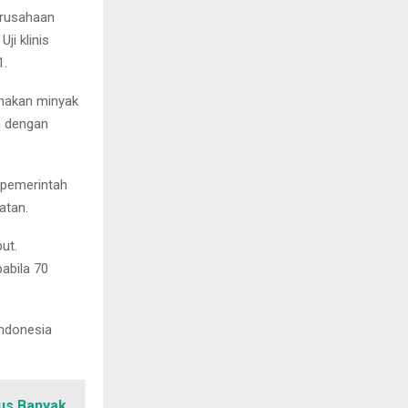
erusahaan
ji klinis
1.
unakan minyak
n dengan
, pemerintah
atan.
ut.
abila 70
Indonesia
us Banyak