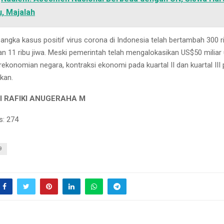
, Majalah
u, angka kasus positif virus corona di Indonesia telah bertambah 300 r
n 11 ribu jiwa. Meski pemerintah telah mengalokasikan US$50 miliar
konomian negara, kontraksi ekonomi pada kuartal II dan kuartal III
rkan.
 I RAFIKI ANUGERAHA M
s:
274
9