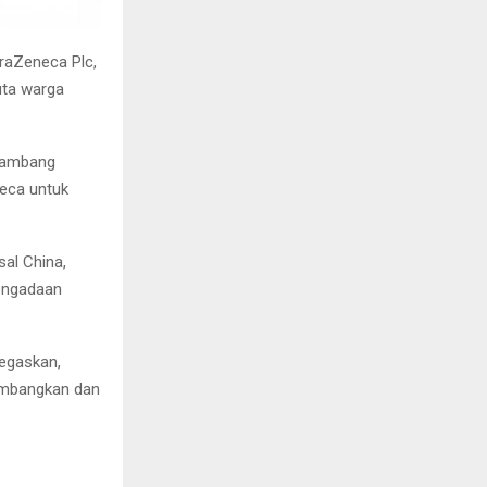
traZeneca Plc,
uta warga
 Bambang
eca untuk
al China,
pengadaan
egaskan,
gembangkan dan