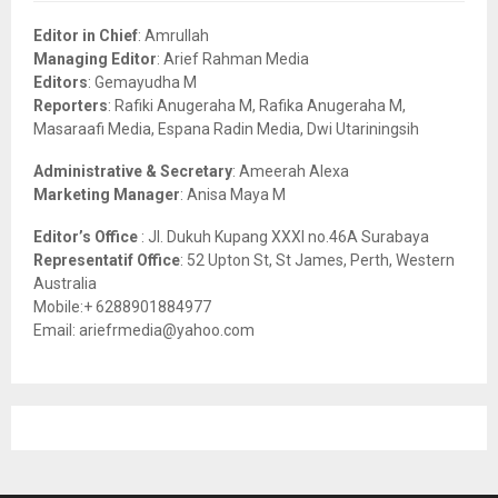
f
A
o
Editor in Chief
: Amrullah
r
R
Managing Editor
: Arief Rahman Media
:
Editors
: Gemayudha M
C
Reporters
: Rafiki Anugeraha M, Rafika Anugeraha M,
Masaraafi Media, Espana Radin Media, Dwi Utariningsih
H
Administrative & Secretary
: Ameerah Alexa
Marketing Manager
: Anisa Maya M
Editor’s Office
: Jl. Dukuh Kupang XXXI no.46A Surabaya
Representatif Office
: 52 Upton St, St James, Perth, Western
Australia
Mobile:+ 6288901884977
Email: ariefrmedia@yahoo.com