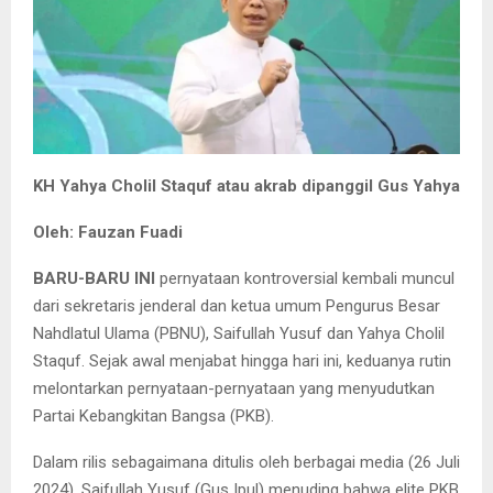
KH Yahya Cholil Staquf atau akrab dipanggil Gus Yahya
Oleh: Fauzan Fuadi
BARU-BARU INI
pernyataan kontroversial kembali muncul
dari sekretaris jenderal dan ketua umum Pengurus Besar
Nahdlatul Ulama (PBNU), Saifullah Yusuf dan Yahya Cholil
Staquf. Sejak awal menjabat hingga hari ini, keduanya rutin
melontarkan pernyataan-pernyataan yang menyudutkan
Partai Kebangkitan Bangsa (PKB).
Dalam rilis sebagaimana ditulis oleh berbagai media (26 Juli
2024), Saifullah Yusuf (Gus Ipul) menuding bahwa elite PKB