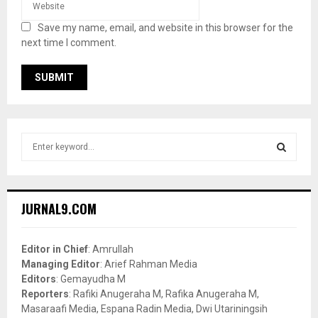
Save my name, email, and website in this browser for the
next time I comment.
S
e
a
S
r
c
E
JURNAL9.COM
h
f
A
o
Editor in Chief
: Amrullah
r
R
Managing Editor
: Arief Rahman Media
:
Editors
: Gemayudha M
C
Reporters
: Rafiki Anugeraha M, Rafika Anugeraha M,
Masaraafi Media, Espana Radin Media, Dwi Utariningsih
H