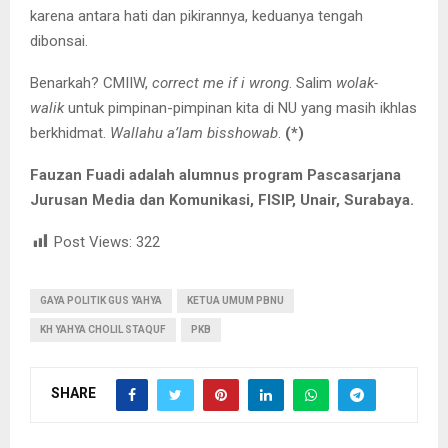
karena antara hati dan pikirannya, keduanya tengah
dibonsai.
Benarkah? CMIIW,
correct me if i wrong
. Salim
wolak-
walik
untuk pimpinan-pimpinan kita di NU yang masih ikhlas
berkhidmat.
Wallahu a’lam bisshowab
.
(*)
Fauzan Fuadi adalah alumnus program Pascasarjana
Jurusan Media dan Komunikasi, FISIP, Unair, Surabaya
.
Post Views:
322
GAYA POLITIK GUS YAHYA
KETUA UMUM PBNU
KH YAHYA CHOLIL STAQUF
PKB
SHARE