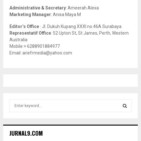
Administrative & Secretary
: Ameerah Alexa
Marketing Manager
: Anisa Maya M
Editor’s Office
: Jl. Dukuh Kupang XXXI no.46A Surabaya
Representatif Office
: 52 Upton St, St James, Perth, Western
Australia
Mobile:+ 6288901884977
Email: ariefrmedia@yahoo.com
S
e
a
S
r
c
E
JURNAL9.COM
h