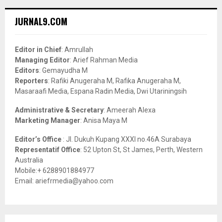
r
c
E
JURNAL9.COM
h
f
A
o
Editor in Chief
: Amrullah
r
R
Managing Editor
: Arief Rahman Media
:
Editors
: Gemayudha M
C
Reporters
: Rafiki Anugeraha M, Rafika Anugeraha M,
Masaraafi Media, Espana Radin Media, Dwi Utariningsih
H
Administrative & Secretary
: Ameerah Alexa
Marketing Manager
: Anisa Maya M
Editor’s Office
: Jl. Dukuh Kupang XXXI no.46A Surabaya
Representatif Office
: 52 Upton St, St James, Perth, Western
Australia
Mobile:+ 6288901884977
Email: ariefrmedia@yahoo.com