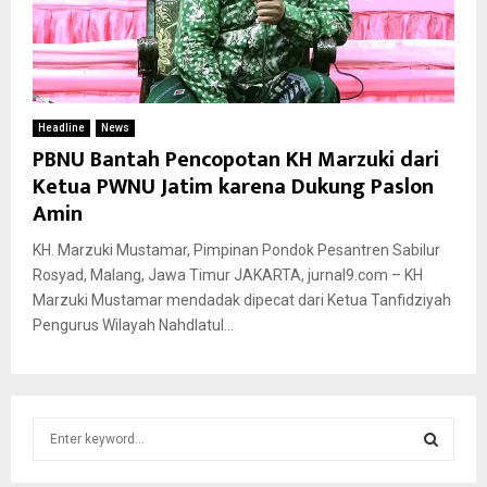
Headline
News
PBNU Bantah Pencopotan KH Marzuki dari
Ketua PWNU Jatim karena Dukung Paslon
Amin
KH. Marzuki Mustamar, Pimpinan Pondok Pesantren Sabilur
Rosyad, Malang, Jawa Timur JAKARTA, jurnal9.com – KH
Marzuki Mustamar mendadak dipecat dari Ketua Tanfidziyah
Pengurus Wilayah Nahdlatul...
S
e
a
S