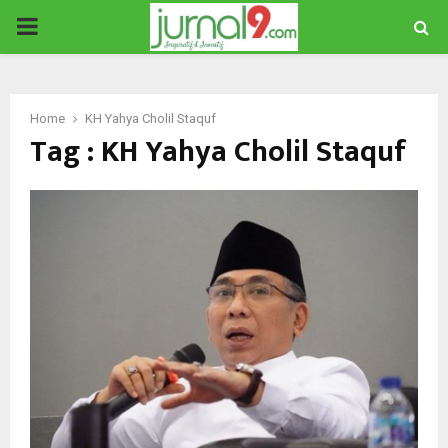
PRIMARY
MENU
Home
KH Yahya Cholil Staquf
Tag : KH Yahya Cholil Staquf