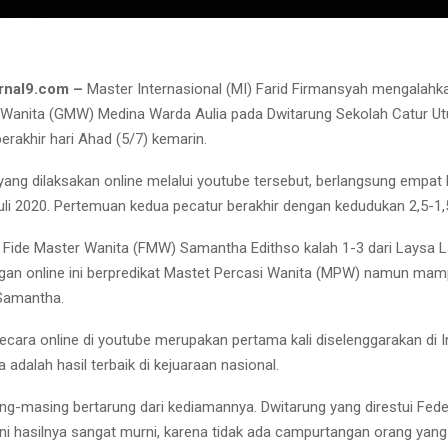
rnal9.com –
Master Internasional (MI) Farid Firmansyah mengalahk
Wanita (GMW) Medina Warda Aulia pada Dwitarung Sekolah Catur Ut
erakhir hari Ahad (5/7) kemarin.
yang dilaksakan online melalui youtube tersebut, berlangsung empat
Juli 2020. Pertemuan kedua pecatur berakhir dengan kedudukan 2,5-1,
 Fide Master Wanita (FMW) Samantha Edithso kalah 1-3 dari Laysa L
gan online ini berpredikat Mastet Percasi Wanita (MPW) namun ma
Samantha.
ecara online di youtube merupakan pertama kali diselenggarakan di 
adalah hasil terbaik di kejuaraan nasional.
ng-masing bertarung dari kediamannya. Dwitarung yang direstui Fede
 ini hasilnya sangat murni, karena tidak ada campurtangan orang yang