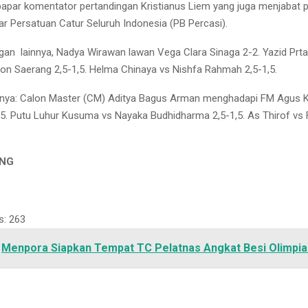
papar komentator pertandingan Kristianus Liem yang juga menjabat p
r Persatuan Catur Seluruh Indonesia (PB Percasi).
ngan lainnya, Nadya Wirawan lawan Vega Clara Sinaga 2-2. Yazid Prt
n Saerang 2,5-1,5. Helma Chinaya vs Nishfa Rahmah 2,5-1,5.
innya: Calon Master (CM) Aditya Bagus Arman menghadapi FM Agus 
5. Putu Luhur Kusuma vs Nayaka Budhidharma 2,5-1,5. As Thirof vs 
ING
s:
263
Menpora Siapkan Tempat TC Pelatnas Angkat Besi Olimpi