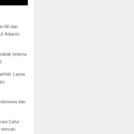
an MI dan
ut Adianto
 babak selama
5.
atifah. Laysa
mpu
Indonesia dan
rasi Catur
 nencari