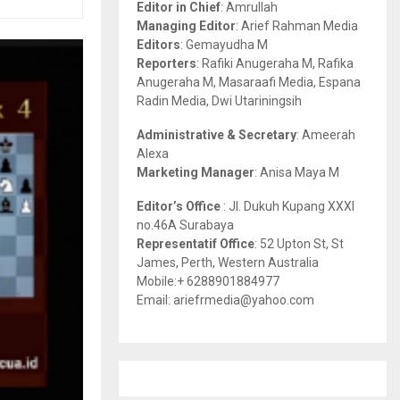
Editor in Chief
: Amrullah
r
R
Managing Editor
: Arief Rahman Media
:
Editors
: Gemayudha M
C
Reporters
: Rafiki Anugeraha M, Rafika
Anugeraha M, Masaraafi Media, Espana
H
Radin Media, Dwi Utariningsih
Administrative & Secretary
: Ameerah
Alexa
Marketing Manager
: Anisa Maya M
Editor’s Office
: Jl. Dukuh Kupang XXXI
no.46A Surabaya
Representatif Office
: 52 Upton St, St
James, Perth, Western Australia
Mobile:+ 6288901884977
Email: ariefrmedia@yahoo.com