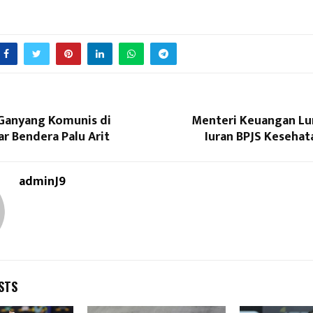
 Ganyang Komunis di
Menteri Keuangan Lun
r Bendera Palu Arit
Iuran BPJS Kesehat
adminJ9
STS