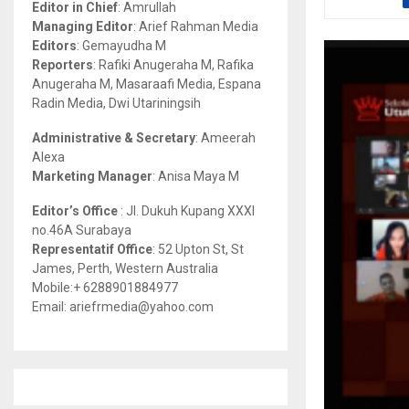
Editor in Chief
: Amrullah
r
R
Managing Editor
: Arief Rahman Media
:
Editors
: Gemayudha M
C
Reporters
: Rafiki Anugeraha M, Rafika
Anugeraha M, Masaraafi Media, Espana
H
Radin Media, Dwi Utariningsih
Administrative & Secretary
: Ameerah
Alexa
Marketing Manager
: Anisa Maya M
Editor’s Office
: Jl. Dukuh Kupang XXXI
no.46A Surabaya
Representatif Office
: 52 Upton St, St
James, Perth, Western Australia
Mobile:+ 6288901884977
Email: ariefrmedia@yahoo.com