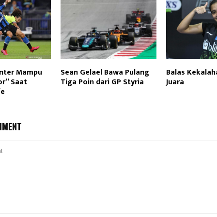
Inter Mampu
Sean Gelael Bawa Pulang
Balas Kekalah
or” Saat
Tiga Poin dari GP Styria
Juara
fe
MMENT