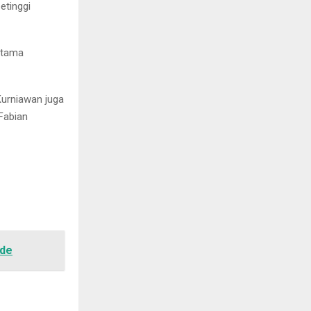
etinggi
atama
Kurniawan juga
Fabian
ade