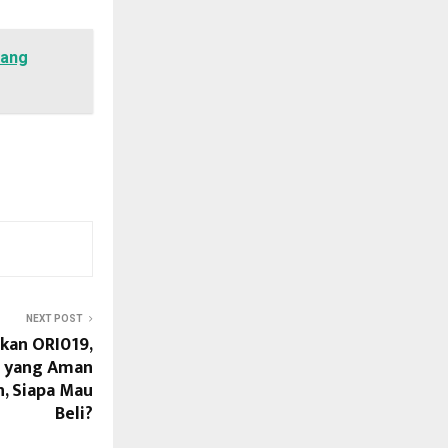
yang
NEXT POST
kan ORI019,
l yang Aman
, Siapa Mau
Beli?