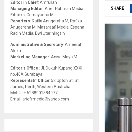
Editor in Chief
: Amrullah
r
R
SHARE
Managing Editor
: Arief Rahman Media
:
Editors
: Gemayudha M
C
Reporters
: Rafiki Anugeraha M, Rafika
Anugeraha M, Masaraafi Media, Espana
H
Radin Media, Dwi Utariningsih
Administrative & Secretary
: Ameerah
Alexa
Marketing Manager
: Anisa Maya M
Editor’s Office
: Jl. Dukuh Kupang XXXI
no.46A Surabaya
Representatif Office
: 52 Upton St, St
James, Perth, Western Australia
Mobile:+ 6288901884977
Email: ariefrmedia@yahoo.com