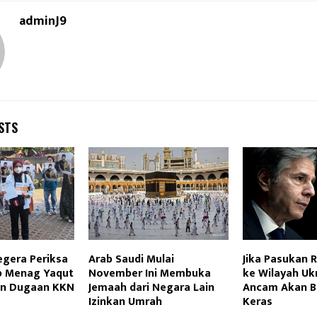
adminJ9
STS
egera Periksa
Arab Saudi Mulai
Jika Pasukan 
p Menag Yaqut
November Ini Membuka
ke Wilayah Ukr
an Dugaan KKN
Jemaah dari Negara Lain
Ancam Akan B
Izinkan Umrah
Keras