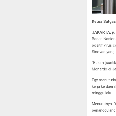
Ketua Satga
JAKARTA, ju
Badan Nasiona
positif virus
Sinovac yang 
“Belum [suntik
Monardo di Ja
Egy menuturka
kerja ke daer
minggu lalu.
Menurutnya, D
penanggulanga