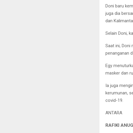
Doni baru kem
juga dia bers
dan Kalimanta
Selain Doni, k
Saat ini, Don
penanganan d
Egy menuturka
masker dan ru
Ia juga mengi
kerumunan, se
covid-19.
ANTARA
RAFIKI ANU