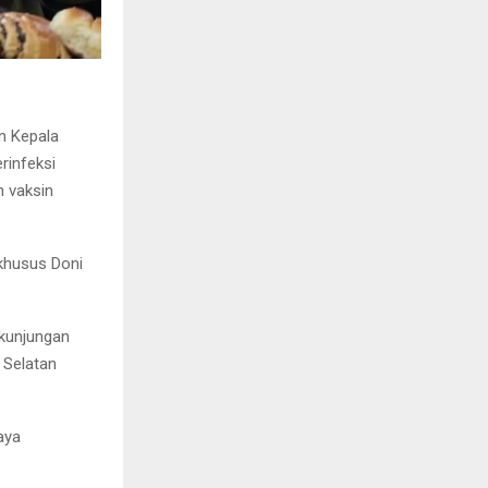
n Kepala
rinfeksi
n vaksin
 khusus Doni
 kunjungan
 Selatan
aya