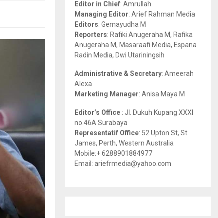
Editor in Chief
: Amrullah
r
R
Managing Editor
: Arief Rahman Media
:
Editors
: Gemayudha M
C
Reporters
: Rafiki Anugeraha M, Rafika
Anugeraha M, Masaraafi Media, Espana
H
Radin Media, Dwi Utariningsih
Administrative & Secretary
: Ameerah
Alexa
Marketing Manager
: Anisa Maya M
Editor’s Office
: Jl. Dukuh Kupang XXXI
no.46A Surabaya
Representatif Office
: 52 Upton St, St
James, Perth, Western Australia
Mobile:+ 6288901884977
Email: ariefrmedia@yahoo.com