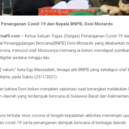
s Penanganan Covid-19 dan Kepala BNPB, Doni Monardo
rnal9.com
– Ketua Satuan Tugas (Satgas) Penanganan Covid-19 da
l Penanggulangan Bencana(BNPB) Doni Monardo yang dikabarkan te
 corona, menurut staf khususnya memang ia belum mendapat suntika
digelar pedana minggu lalu.
] vaksin,” kata Egy Massadiah, tenaga ahli BNPB yang sekaligus staf
karta, pada Sabtu (23/1/2021).
n bahwa Doni belum menjalani vaksinasi saat berangkat melakukan
ah-daerah yang terdampak bencana di Sulawesi Barat dan Kalimantan
oni tertular virus corona di tengah kepadatan aktivitas memimpin up
n covid-19 serta penanganan dampak bencana di berbagai daerah.