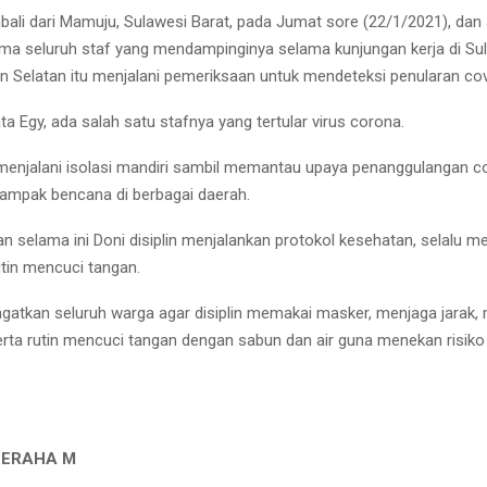
bali dari Mamuju, Sulawesi Barat, pada Jumat sore (22/1/2021), dan s
ama seluruh staf yang mendampinginya selama kunjungan kerja di Su
n Selatan itu menjalani pemeriksaan untuk mendeteksi penularan cov
ata Egy, ada salah satu stafnya yang tertular virus corona.
i menjalani isolasi mandiri sambil memantau upaya penanggulangan c
ampak bencana di berbagai daerah.
n selama ini Doni disiplin menjalankan protokol kesehatan, selalu 
tin mencuci tangan.
ngatkan seluruh warga agar disiplin memakai masker, menjaga jarak,
rta rutin mencuci tangan dengan sabun dan air guna menekan risiko
GERAHA M