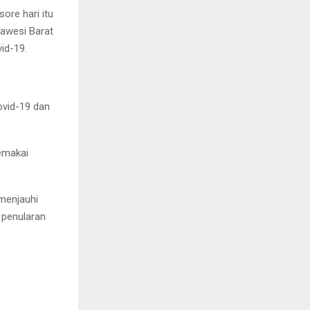
ore hari itu
lawesi Barat
id-19.
ovid-19 dan
memakai
 menjauhi
 penularan