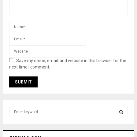
Save my name, email, and website in this browser for the
next time I comment.
S
e
a
S
r
c
E