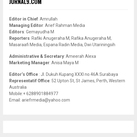
JURNAL9.COM
h
f
A
o
Editor in Chief
: Amrullah
r
R
Managing Editor
: Arief Rahman Media
:
Editors
: Gemayudha M
C
Reporters
: Rafiki Anugeraha M, Rafika Anugeraha M,
Masaraafi Media, Espana Radin Media, Dwi Utariningsih
H
Administrative & Secretary
: Ameerah Alexa
Marketing Manager
: Anisa Maya M
Editor’s Office
: Jl. Dukuh Kupang XXXI no.46A Surabaya
Representatif Office
: 52 Upton St, St James, Perth, Western
Australia
Mobile:+ 6288901884977
Email: ariefrmedia@yahoo.com