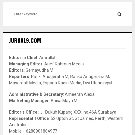
S
e
a
S
r
c
E
JURNAL9.COM
h
f
A
o
Editor in Chief
: Amrullah
r
R
Managing Editor
: Arief Rahman Media
:
Editors
: Gemayudha M
C
Reporters
: Rafiki Anugeraha M, Rafika Anugeraha M,
Masaraafi Media, Espana Radin Media, Dwi Utariningsih
H
Administrative & Secretary
: Ameerah Alexa
Marketing Manager
: Anisa Maya M
Editor’s Office
: Jl. Dukuh Kupang XXXI no.46A Surabaya
Representatif Office
: 52 Upton St, St James, Perth, Western
Australia
Mobile:+ 6288901884977