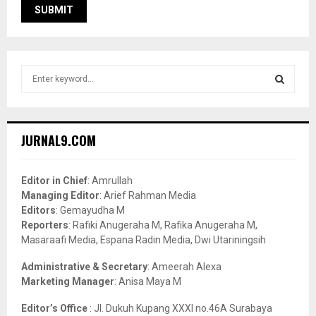
S
e
a
S
r
c
E
JURNAL9.COM
h
f
A
o
Editor in Chief
: Amrullah
r
R
Managing Editor
: Arief Rahman Media
:
Editors
: Gemayudha M
C
Reporters
: Rafiki Anugeraha M, Rafika Anugeraha M,
Masaraafi Media, Espana Radin Media, Dwi Utariningsih
H
Administrative & Secretary
: Ameerah Alexa
Marketing Manager
: Anisa Maya M
Editor’s Office
: Jl. Dukuh Kupang XXXI no.46A Surabaya