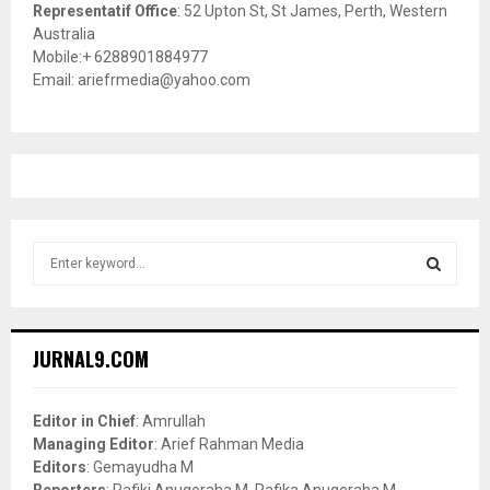
Representatif Office
: 52 Upton St, St James, Perth, Western
Australia
Mobile:+ 6288901884977
Email: ariefrmedia@yahoo.com
S
e
a
S
r
c
E
JURNAL9.COM
h
f
A
o
Editor in Chief
: Amrullah
r
R
Managing Editor
: Arief Rahman Media
:
Editors
: Gemayudha M
C