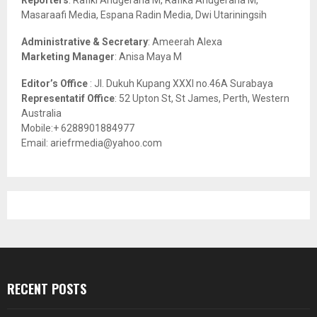
Reporters
: Rafiki Anugeraha M, Rafika Anugeraha M,
Masaraafi Media, Espana Radin Media, Dwi Utariningsih
H
Administrative & Secretary
: Ameerah Alexa
Marketing Manager
: Anisa Maya M
Editor’s Office
: Jl. Dukuh Kupang XXXI no.46A Surabaya
Representatif Office
: 52 Upton St, St James, Perth, Western
Australia
Mobile:+ 6288901884977
Email: ariefrmedia@yahoo.com
RECENT POSTS