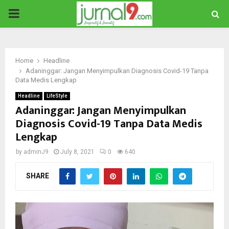
PRIMARY
MENU
Home
Headline
Adaninggar: Jangan Menyimpulkan Diagnosis Covid-19 Tanpa
Data Medis Lengkap
Headline
LifeStyle
Adaninggar: Jangan Menyimpulkan
Diagnosis Covid-19 Tanpa Data Medis
Lengkap
by
adminJ9
July 8, 2021
0
640
SHARE