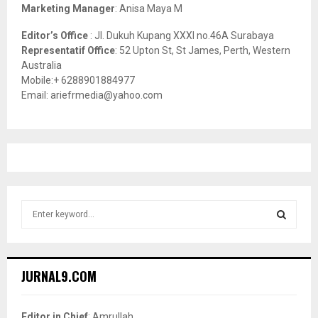
Marketing Manager
: Anisa Maya M
Editor’s Office
: Jl. Dukuh Kupang XXXI no.46A Surabaya
Representatif Office
: 52 Upton St, St James, Perth, Western
Australia
Mobile:+ 6288901884977
Email: ariefrmedia@yahoo.com
S
e
a
S
r
c
E
JURNAL9.COM
h
f
A
o
Editor in Chief
: Amrullah