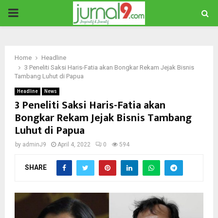
PRIMARY
MENU
Home
Headline
3 Peneliti Saksi Haris-Fatia akan Bongkar Rekam Jejak Bisnis
Tambang Luhut di Papua
Headline
News
3 Peneliti Saksi Haris-Fatia akan
Bongkar Rekam Jejak Bisnis Tambang
Luhut di Papua
by
adminJ9
April 4, 2022
0
594
SHARE