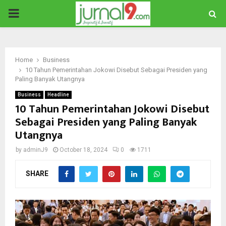
PRIMARY
MENU
Home
Business
10 Tahun Pemerintahan Jokowi Disebut Sebagai Presiden yang
Paling Banyak Utangnya
Business
Headline
10 Tahun Pemerintahan Jokowi Disebut
Sebagai Presiden yang Paling Banyak
Utangnya
by
adminJ9
October 18, 2024
0
1711
SHARE