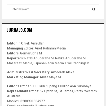
S
e
a
S
r
c
E
JURNAL9.COM
h
f
A
o
Editor in Chief
: Amrullah
r
R
Managing Editor
: Arief Rahman Media
:
Editors
: Gemayudha M
C
Reporters
: Rafiki Anugeraha M, Rafika Anugeraha M,
Masaraafi Media, Espana Radin Media, Dwi Utariningsih
H
Administrative & Secretary
: Ameerah Alexa
Marketing Manager
: Anisa Maya M
Editor’s Office
: Jl. Dukuh Kupang XXXI no.46A Surabaya
Representatif Office
: 52 Upton St, St James, Perth, Western
Australia
Mobile:+ 6288901884977