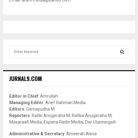
Email: ariefrmedia@yahoo.com
S
e
a
S
r
c
E
JURNAL9.COM
h
f
A
o
Editor in Chief
: Amrullah
r
R
Managing Editor
: Arief Rahman Media
:
Editors
: Gemayudha M
C
Reporters
: Rafiki Anugeraha M, Rafika Anugeraha M,
Masaraafi Media, Espana Radin Media, Dwi Utariningsih
H
Administrative & Secretary
: Ameerah Alexa