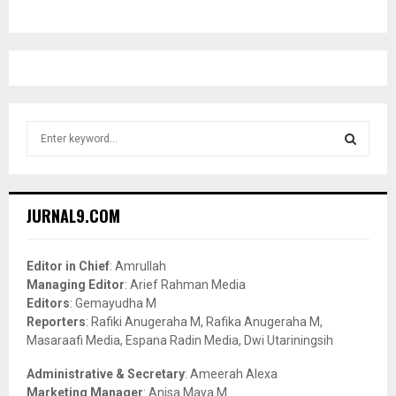
S
e
a
S
r
c
E
JURNAL9.COM
h
f
A
o
Editor in Chief
: Amrullah
r
R
Managing Editor
: Arief Rahman Media
:
Editors
: Gemayudha M
C
Reporters
: Rafiki Anugeraha M, Rafika Anugeraha M,
Masaraafi Media, Espana Radin Media, Dwi Utariningsih
H
Administrative & Secretary
: Ameerah Alexa
Marketing Manager
: Anisa Maya M