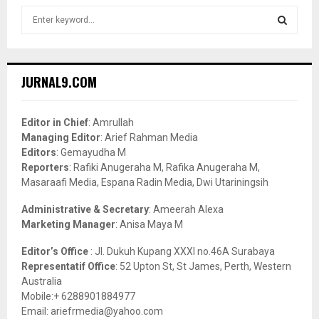
S
e
a
S
r
c
E
JURNAL9.COM
h
f
A
o
Editor in Chief
: Amrullah
r
R
Managing Editor
: Arief Rahman Media
:
Editors
: Gemayudha M
C
Reporters
: Rafiki Anugeraha M, Rafika Anugeraha M,
Masaraafi Media, Espana Radin Media, Dwi Utariningsih
H
Administrative & Secretary
: Ameerah Alexa
Marketing Manager
: Anisa Maya M
Editor’s Office
: Jl. Dukuh Kupang XXXI no.46A Surabaya
Representatif Office
: 52 Upton St, St James, Perth, Western
Australia
Mobile:+ 6288901884977
Email: ariefrmedia@yahoo.com