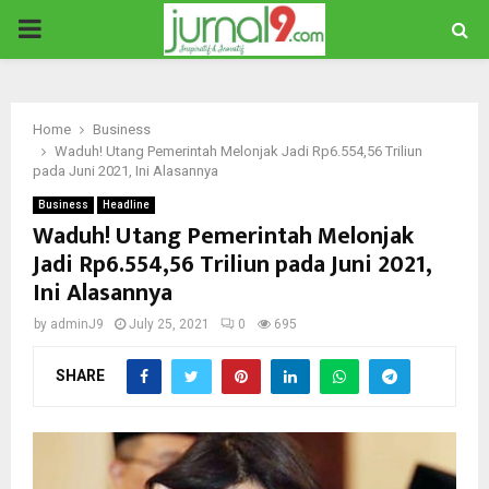
PRIMARY
MENU
Home
Business
Waduh! Utang Pemerintah Melonjak Jadi Rp6.554,56 Triliun
pada Juni 2021, Ini Alasannya
Business
Headline
Waduh! Utang Pemerintah Melonjak
Jadi Rp6.554,56 Triliun pada Juni 2021,
Ini Alasannya
by
adminJ9
July 25, 2021
0
695
SHARE