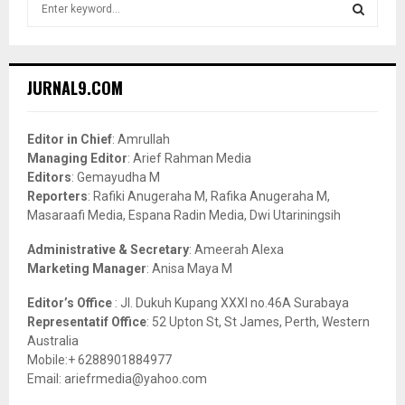
e
a
S
r
c
E
JURNAL9.COM
h
f
A
o
Editor in Chief
: Amrullah
r
R
Managing Editor
: Arief Rahman Media
:
Editors
: Gemayudha M
C
Reporters
: Rafiki Anugeraha M, Rafika Anugeraha M,
Masaraafi Media, Espana Radin Media, Dwi Utariningsih
H
Administrative & Secretary
: Ameerah Alexa
Marketing Manager
: Anisa Maya M
Editor’s Office
: Jl. Dukuh Kupang XXXI no.46A Surabaya
Representatif Office
: 52 Upton St, St James, Perth, Western
Australia
Mobile:+ 6288901884977
Email: ariefrmedia@yahoo.com