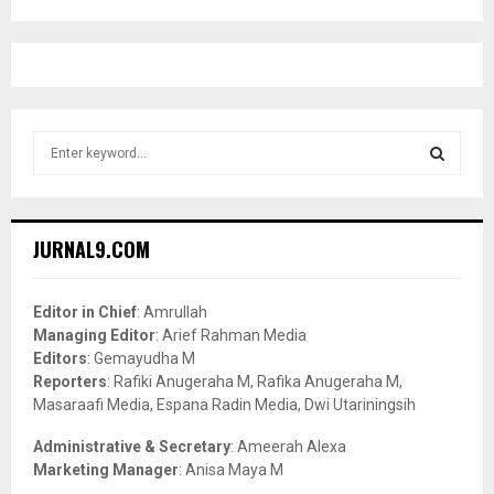
S
e
a
S
r
c
E
JURNAL9.COM
h
f
A
o
Editor in Chief
: Amrullah
r
R
Managing Editor
: Arief Rahman Media
:
Editors
: Gemayudha M
C
Reporters
: Rafiki Anugeraha M, Rafika Anugeraha M,
Masaraafi Media, Espana Radin Media, Dwi Utariningsih
H
Administrative & Secretary
: Ameerah Alexa
Marketing Manager
: Anisa Maya M