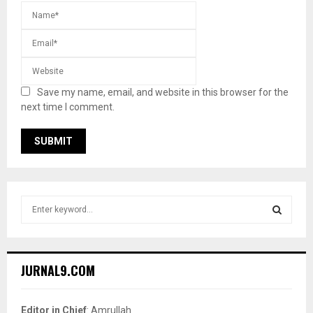
Save my name, email, and website in this browser for the
next time I comment.
S
e
a
S
r
c
E
JURNAL9.COM
h
f
A
o
Editor in Chief
: Amrullah