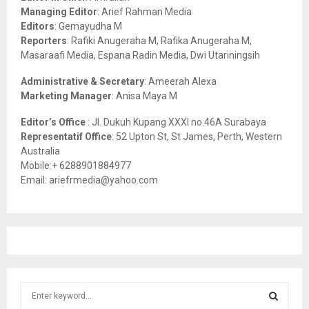
r
R
Managing Editor
: Arief Rahman Media
:
Editors
: Gemayudha M
C
Reporters
: Rafiki Anugeraha M, Rafika Anugeraha M,
Masaraafi Media, Espana Radin Media, Dwi Utariningsih
H
Administrative & Secretary
: Ameerah Alexa
Marketing Manager
: Anisa Maya M
Editor’s Office
: Jl. Dukuh Kupang XXXI no.46A Surabaya
Representatif Office
: 52 Upton St, St James, Perth, Western
Australia
Mobile:+ 6288901884977
Email: ariefrmedia@yahoo.com
S
e