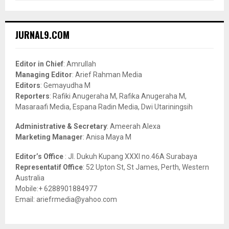
a
S
r
c
E
JURNAL9.COM
h
f
A
o
Editor in Chief
: Amrullah
r
R
Managing Editor
: Arief Rahman Media
:
Editors
: Gemayudha M
C
Reporters
: Rafiki Anugeraha M, Rafika Anugeraha M,
Masaraafi Media, Espana Radin Media, Dwi Utariningsih
H
Administrative & Secretary
: Ameerah Alexa
Marketing Manager
: Anisa Maya M
Editor’s Office
: Jl. Dukuh Kupang XXXI no.46A Surabaya
Representatif Office
: 52 Upton St, St James, Perth, Western
Australia
Mobile:+ 6288901884977
Email: ariefrmedia@yahoo.com