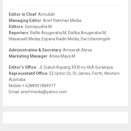
h
f
A
o
Editor in Chief
: Amrullah
r
R
Managing Editor
: Arief Rahman Media
:
Editors
: Gemayudha M
C
Reporters
: Rafiki Anugeraha M, Rafika Anugeraha M,
Masaraafi Media, Espana Radin Media, Dwi Utariningsih
H
Administrative & Secretary
: Ameerah Alexa
Marketing Manager
: Anisa Maya M
Editor’s Office
: Jl. Dukuh Kupang XXXI no.46A Surabaya
Representatif Office
: 52 Upton St, St James, Perth, Western
Australia
Mobile:+ 6288901884977
Email: ariefrmedia@yahoo.com