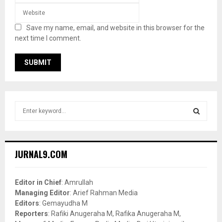
Save my name, email, and website in this browser for the
next time I comment.
S
e
a
S
r
c
E
JURNAL9.COM
h
f
A
o
Editor in Chief
: Amrullah
r
R
Managing Editor
: Arief Rahman Media
:
Editors
: Gemayudha M
C
Reporters
: Rafiki Anugeraha M, Rafika Anugeraha M,