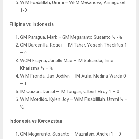
WIM Fsabilillah, Ummi – WFM Mekanova, Annagozel
1-0
Filipina vs Indonesia
GM Paragua, Mark – GM Megaranto Susanto ½ -½
GM Barcenilla, Rogeli – IM Taher, Yoseph Theolifus 1
– 0
WGM Frayna, Janelle Mae – IM Sukandar, Irine
Kharisma ½ – ½
WIM Fronda, Jan Jodilyn – IM Aulia, Medina Warda 0
– 1
IM Quizon, Daniel – IM Tarigan, Gilbert Elroy 1 – 0
WIM Mordido, Kylen Joy – WIM Fisabilillah, Ummi ½ –
½
Indonesia vs Kyrgyzstan
GM Megaranto, Susanto – Maznitsin, Andrei 1 – 0