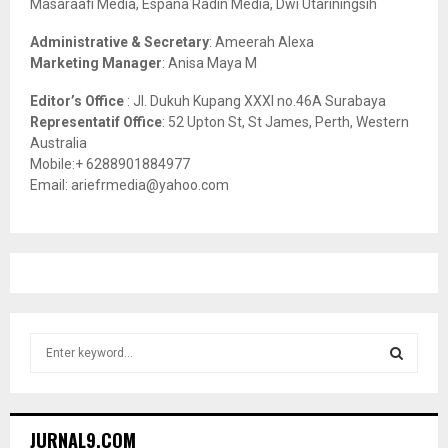
Masaraafi Media, Espana Radin Media, Dwi Utariningsih
H
Administrative & Secretary
: Ameerah Alexa
Marketing Manager
: Anisa Maya M
Editor’s Office
: Jl. Dukuh Kupang XXXI no.46A Surabaya
Representatif Office
: 52 Upton St, St James, Perth, Western
Australia
Mobile:+ 6288901884977
Email: ariefrmedia@yahoo.com
S
e
a
S
r
c
E
JURNAL9.COM