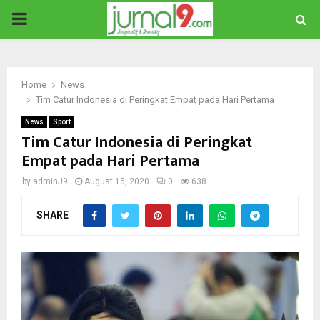
PRIMARY
MENU
Home
News
Tim Catur Indonesia di Peringkat Empat pada Hari Pertama
News
Sport
Tim Catur Indonesia di Peringkat
Empat pada Hari Pertama
by
adminJ9
August 15, 2020
0
638
SHARE