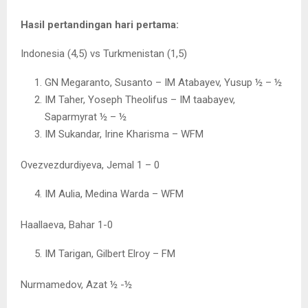
Hasil pertandingan hari pertama:
Indonesia (4,5) vs Turkmenistan (1,5)
GN Megaranto, Susanto – IM Atabayev, Yusup ½ – ½
IM Taher, Yoseph Theolifus – IM taabayev,
Saparmyrat ½ – ½
IM Sukandar, Irine Kharisma – WFM
Ovezvezdurdiyeva, Jemal 1 – 0
IM Aulia, Medina Warda – WFM
Haallaeva, Bahar 1-0
IM Tarigan, Gilbert Elroy – FM
Nurmamedov, Azat ½ -½