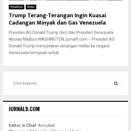
Headline
News
Trump Terang-Terangan Ingin Kuasai
Cadangan Minyak dan Gas Venezuela
Presiden AS Donald Trump (kiri) dan Presiden Venezuela
Nicolas Maduro WASHINGTON, jurnal9.com – Presiden AS
Donald Trump menyatakan serangan militer ke negara
Venezuela bertujuan untuk...
S
e
a
S
r
c
E
JURNAL9.COM
h
f
A
o
Editor in Chief
: Amrullah
r
R