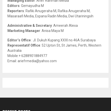
Managing Editor
: Arief Rahman Media
:
Editors
: Gemayudha M
C
Reporters
: Rafiki Anugeraha M, Rafika Anugeraha M,
Masaraafi Media, Espana Radin Media, Dwi Utariningsih
H
Administrative & Secretary
: Ameerah Alexa
Marketing Manager
: Anisa Maya M
Editor’s Office
: Jl. Dukuh Kupang XXXI no.46A Surabaya
Representatif Office
: 52 Upton St, St James, Perth, Western
Australia
Mobile:+ 6288901884977
Email: ariefrmedia@yahoo.com