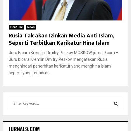
Headline
News
Rusia Tak akan Izinkan Media Anti Islam,
Seperti Terbitkan Karikatur Hina Islam
Juru Bicara Kremlin, Dmitry Peskov MOSKOW, jurnal9.com –
Juru bicara Kremlin Dmitry Peskov mengatakan Rusia
menghindari penerbitan karikatur yang menghina Islam
seperti yang terjadi di...
S
e
a
S
r
c
E
JURNAL9.COM