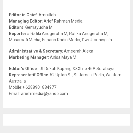
h
f
A
o
Editor in Chief
: Amrullah
r
R
Managing Editor
: Arief Rahman Media
:
Editors
: Gemayudha M
C
Reporters
: Rafiki Anugeraha M, Rafika Anugeraha M,
Masaraafi Media, Espana Radin Media, Dwi Utariningsih
H
Administrative & Secretary
: Ameerah Alexa
Marketing Manager
: Anisa Maya M
Editor’s Office
: Jl. Dukuh Kupang XXXI no.46A Surabaya
Representatif Office
: 52 Upton St, St James, Perth, Western
Australia
Mobile:+ 6288901884977
Email: ariefrmedia@yahoo.com