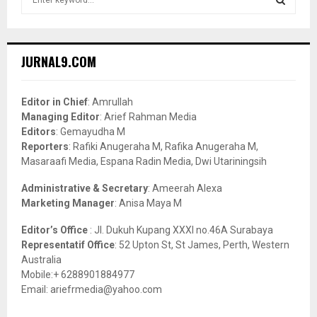
e
a
S
r
c
E
JURNAL9.COM
h
f
A
o
Editor in Chief
: Amrullah
r
R
Managing Editor
: Arief Rahman Media
:
Editors
: Gemayudha M
C
Reporters
: Rafiki Anugeraha M, Rafika Anugeraha M,
Masaraafi Media, Espana Radin Media, Dwi Utariningsih
H
Administrative & Secretary
: Ameerah Alexa
Marketing Manager
: Anisa Maya M
Editor’s Office
: Jl. Dukuh Kupang XXXI no.46A Surabaya
Representatif Office
: 52 Upton St, St James, Perth, Western
Australia
Mobile:+ 6288901884977
Email: ariefrmedia@yahoo.com