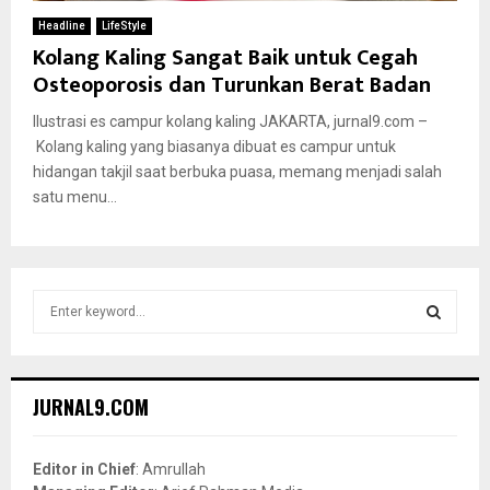
Headline
LifeStyle
Kolang Kaling Sangat Baik untuk Cegah
Osteoporosis dan Turunkan Berat Badan
Ilustrasi es campur kolang kaling JAKARTA, jurnal9.com –
Kolang kaling yang biasanya dibuat es campur untuk
hidangan takjil saat berbuka puasa, memang menjadi salah
satu menu...
S
e
a
S
r
c
E
JURNAL9.COM
h
f
A
o
Editor in Chief
: Amrullah
r
R