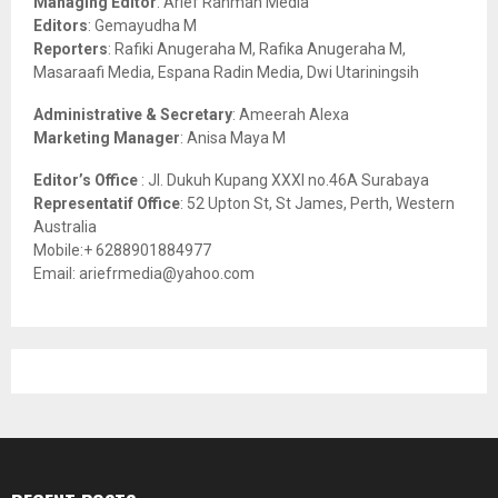
Managing Editor
: Arief Rahman Media
:
Editors
: Gemayudha M
C
Reporters
: Rafiki Anugeraha M, Rafika Anugeraha M,
Masaraafi Media, Espana Radin Media, Dwi Utariningsih
H
Administrative & Secretary
: Ameerah Alexa
Marketing Manager
: Anisa Maya M
Editor’s Office
: Jl. Dukuh Kupang XXXI no.46A Surabaya
Representatif Office
: 52 Upton St, St James, Perth, Western
Australia
Mobile:+ 6288901884977
Email: ariefrmedia@yahoo.com