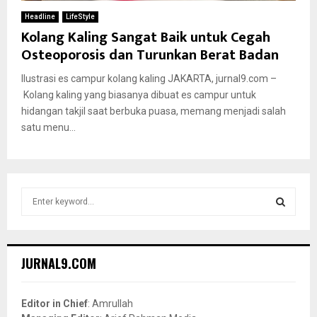
Headline
LifeStyle
Kolang Kaling Sangat Baik untuk Cegah
Osteoporosis dan Turunkan Berat Badan
Ilustrasi es campur kolang kaling JAKARTA, jurnal9.com –
Kolang kaling yang biasanya dibuat es campur untuk
hidangan takjil saat berbuka puasa, memang menjadi salah
satu menu...
S
e
a
S
r
c
E
JURNAL9.COM
h
f
A
o
Editor in Chief
: Amrullah
r
R