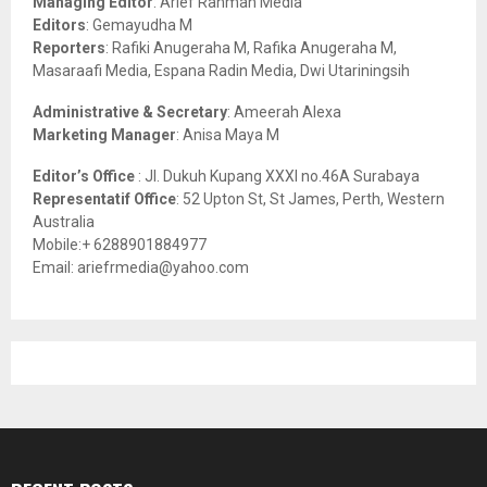
Managing Editor
: Arief Rahman Media
:
Editors
: Gemayudha M
C
Reporters
: Rafiki Anugeraha M, Rafika Anugeraha M,
Masaraafi Media, Espana Radin Media, Dwi Utariningsih
H
Administrative & Secretary
: Ameerah Alexa
Marketing Manager
: Anisa Maya M
Editor’s Office
: Jl. Dukuh Kupang XXXI no.46A Surabaya
Representatif Office
: 52 Upton St, St James, Perth, Western
Australia
Mobile:+ 6288901884977
Email: ariefrmedia@yahoo.com