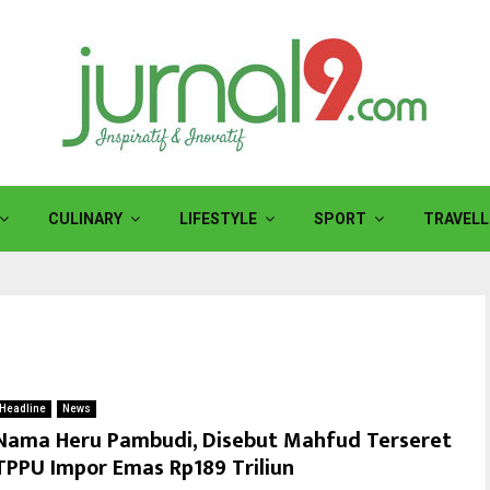
CULINARY
LIFESTYLE
SPORT
TRAVELL
Headline
News
Nama Heru Pambudi, Disebut Mahfud Terseret
TPPU Impor Emas Rp189 Triliun