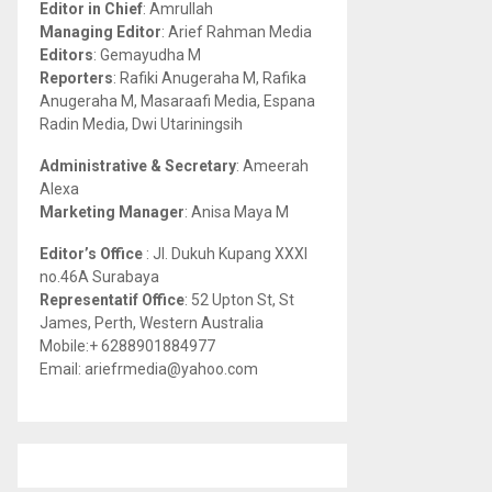
Editor in Chief
: Amrullah
r
R
Managing Editor
: Arief Rahman Media
:
Editors
: Gemayudha M
C
Reporters
: Rafiki Anugeraha M, Rafika
Anugeraha M, Masaraafi Media, Espana
H
Radin Media, Dwi Utariningsih
Administrative & Secretary
: Ameerah
Alexa
Marketing Manager
: Anisa Maya M
Editor’s Office
: Jl. Dukuh Kupang XXXI
no.46A Surabaya
Representatif Office
: 52 Upton St, St
James, Perth, Western Australia
Mobile:+ 6288901884977
Email: ariefrmedia@yahoo.com