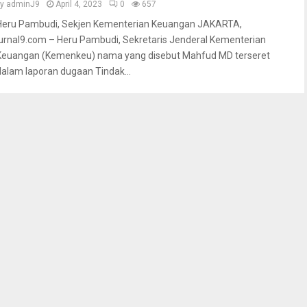
by
adminJ9
April 4, 2023
0
657
Heru Pambudi, Sekjen Kementerian Keuangan JAKARTA,
jurnal9.com – Heru Pambudi, Sekretaris Jenderal Kementerian
Keuangan (Kemenkeu) nama yang disebut Mahfud MD terseret
dalam laporan dugaan Tindak...