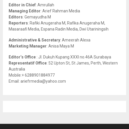
o
Editor in Chief
: Amrullah
r
R
Managing Editor
: Arief Rahman Media
:
Editors
: Gemayudha M
C
Reporters
: Rafiki Anugeraha M, Rafika Anugeraha M,
Masaraafi Media, Espana Radin Media, Dwi Utariningsih
H
Administrative & Secretary
: Ameerah Alexa
Marketing Manager
: Anisa Maya M
Editor’s Office
: Jl. Dukuh Kupang XXXI no.46A Surabaya
Representatif Office
: 52 Upton St, St James, Perth, Western
Australia
Mobile:+ 6288901884977
Email: ariefrmedia@yahoo.com