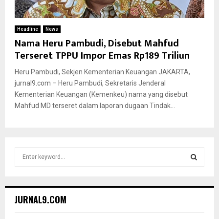
Headline
News
Nama Heru Pambudi, Disebut Mahfud
Terseret TPPU Impor Emas Rp189 Triliun
Heru Pambudi, Sekjen Kementerian Keuangan JAKARTA,
jurnal9.com – Heru Pambudi, Sekretaris Jenderal
Kementerian Keuangan (Kemenkeu) nama yang disebut
Mahfud MD terseret dalam laporan dugaan Tindak...
S
e
a
S
r
c
E
JURNAL9.COM
h
f
A