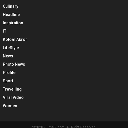
Culinary
Headline
Inspiration
IT
Kolom Abror
LifeStyle
News
Photo News
Profile
Sport
Travelling
Viral Video
Women
@2020 - jurnal9.com. All Right Reserved.