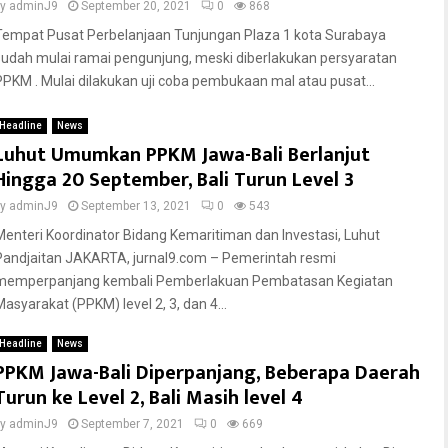
by
adminJ9
September 20, 2021
0
868
Tempat Pusat Perbelanjaan Tunjungan Plaza 1 kota Surabaya
sudah mulai ramai pengunjung, meski diberlakukan persyaratan
PPKM . Mulai dilakukan uji coba pembukaan mal atau pusat...
Headline
News
Luhut Umumkan PPKM Jawa-Bali Berlanjut
Hingga 20 September, Bali Turun Level 3
by
adminJ9
September 13, 2021
0
543
Menteri Koordinator Bidang Kemaritiman dan Investasi, Luhut
Pandjaitan JAKARTA, jurnal9.com – Pemerintah resmi
memperpanjang kembali Pemberlakuan Pembatasan Kegiatan
Masyarakat (PPKM) level 2, 3, dan 4...
Headline
News
PPKM Jawa-Bali Diperpanjang, Beberapa Daerah
Turun ke Level 2, Bali Masih level 4
by
adminJ9
September 7, 2021
0
669