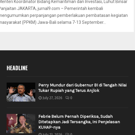
Menteri Koordinator Bidang Kemaritiman dan Investasi, Luhut Binsar
Panjaitan JAKARTA, jurnal9.com – Pemerintah kembali
mengumumkan perpanjangan pemberlakuan pembatasan kegiatan
masyarakat (PPKM) Jawa-Bali selama 7-13 September...
HEADLINE
Perry Mundur dari Gubernur BI di Tengah Nilai
Tukar Rupiah yang Terus Anjlok
July 27, 2026
0
Febrie Belum Pernah Diperiksa, Sudah
Ditetapkan Jadi Tersangka, Ini Penjelasan
KUHAP-nya
July 13, 2026
0