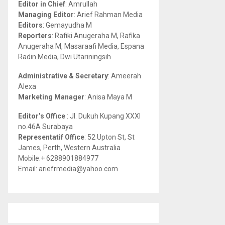
Editor in Chief
: Amrullah
r
R
Managing Editor
: Arief Rahman Media
:
Editors
: Gemayudha M
C
Reporters
: Rafiki Anugeraha M, Rafika
Anugeraha M, Masaraafi Media, Espana
H
Radin Media, Dwi Utariningsih
Administrative & Secretary
: Ameerah
Alexa
Marketing Manager
: Anisa Maya M
Editor’s Office
: Jl. Dukuh Kupang XXXI
no.46A Surabaya
Representatif Office
: 52 Upton St, St
James, Perth, Western Australia
Mobile:+ 6288901884977
Email: ariefrmedia@yahoo.com