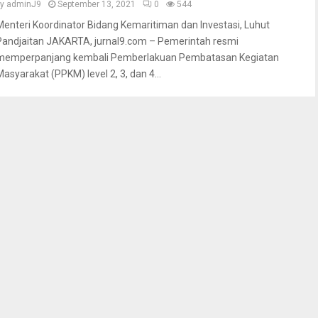
by
adminJ9
September 13, 2021
0
544
Menteri Koordinator Bidang Kemaritiman dan Investasi, Luhut
Pandjaitan JAKARTA, jurnal9.com – Pemerintah resmi
memperpanjang kembali Pemberlakuan Pembatasan Kegiatan
Masyarakat (PPKM) level 2, 3, dan 4...