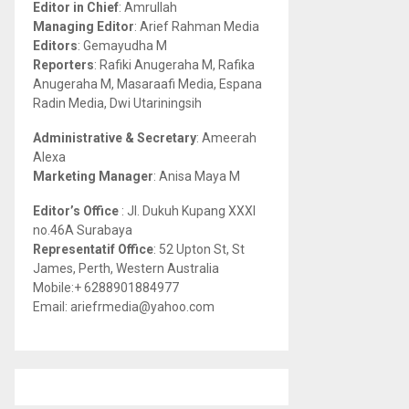
Editor in Chief
: Amrullah
r
R
Managing Editor
: Arief Rahman Media
:
Editors
: Gemayudha M
C
Reporters
: Rafiki Anugeraha M, Rafika
Anugeraha M, Masaraafi Media, Espana
H
Radin Media, Dwi Utariningsih
Administrative & Secretary
: Ameerah
Alexa
Marketing Manager
: Anisa Maya M
Editor’s Office
: Jl. Dukuh Kupang XXXI
no.46A Surabaya
Representatif Office
: 52 Upton St, St
James, Perth, Western Australia
Mobile:+ 6288901884977
Email: ariefrmedia@yahoo.com