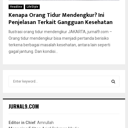
Headline
LifeStyle
Kenapa Orang Tidur Mendengkur? Ini
Penjelasan Terkait Gangguan Kesehatan
Ilustrasi orang tidur mendengkur JAKARTA, jurnal9.com –
Orang tidur mendengkur bisa menjadi pertanda berisiko
terkena berbagai masalah kesehatan, antara lain seperti
gagal jantung. Dan kondisi...
S
e
a
S
r
c
E
JURNAL9.COM
h
f
A
o
Editor in Chief
: Amrullah
r
R