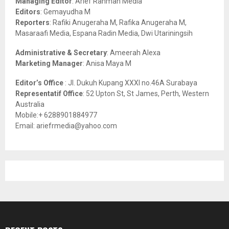
Managing Editor
: Arief Rahman Media
:
Editors
: Gemayudha M
C
Reporters
: Rafiki Anugeraha M, Rafika Anugeraha M,
Masaraafi Media, Espana Radin Media, Dwi Utariningsih
H
Administrative & Secretary
: Ameerah Alexa
Marketing Manager
: Anisa Maya M
Editor’s Office
: Jl. Dukuh Kupang XXXI no.46A Surabaya
Representatif Office
: 52 Upton St, St James, Perth, Western
Australia
Mobile:+ 6288901884977
Email: ariefrmedia@yahoo.com