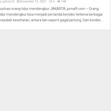
by
adminJ9
November 19, 2021
0
748
Ilustrasi orang tidur mendengkur JAKARTA, jurnal9.com – Orang
tidur mendengkur bisa menjadi pertanda berisiko terkena berbagai
masalah kesehatan, antara lain seperti gagal jantung. Dan kondisi...