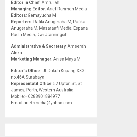
Editor in Chief
: Amrullah
r
R
Managing Editor
: Arief Rahman Media
:
Editors
: Gemayudha M
C
Reporters
: Rafiki Anugeraha M, Rafika
Anugeraha M, Masaraafi Media, Espana
H
Radin Media, Dwi Utariningsih
Administrative & Secretary
: Ameerah
Alexa
Marketing Manager
: Anisa Maya M
Editor’s Office
: Jl. Dukuh Kupang XXXI
no.46A Surabaya
Representatif Office
: 52 Upton St, St
James, Perth, Western Australia
Mobile:+ 6288901884977
Email: ariefrmedia@yahoo.com