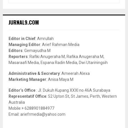
e
a
S
r
c
E
JURNAL9.COM
h
f
A
o
Editor in Chief
: Amrullah
r
R
Managing Editor
: Arief Rahman Media
:
Editors
: Gemayudha M
C
Reporters
: Rafiki Anugeraha M, Rafika Anugeraha M,
Masaraafi Media, Espana Radin Media, Dwi Utariningsih
H
Administrative & Secretary
: Ameerah Alexa
Marketing Manager
: Anisa Maya M
Editor’s Office
: Jl. Dukuh Kupang XXXI no.46A Surabaya
Representatif Office
: 52 Upton St, St James, Perth, Western
Australia
Mobile:+ 6288901884977
Email: ariefrmedia@yahoo.com