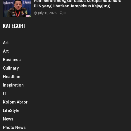
Polri Berani Bongkar Kasus Korupsi Batu Bara
PLN yang Libatkan Jampidsus Kejagung
July 11, 2026
0
KATEGORI
Art
Art
Business
Culinary
Headline
Inspiration
IT
Kolom Abror
LifeStyle
News
Photo News