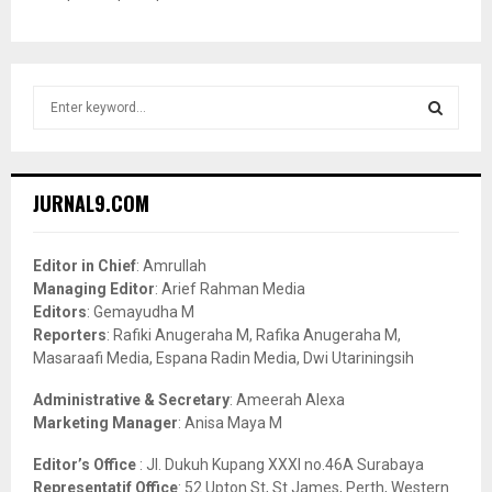
S
e
a
S
r
c
E
JURNAL9.COM
h
f
A
o
Editor in Chief
: Amrullah
r
R
Managing Editor
: Arief Rahman Media
:
Editors
: Gemayudha M
C
Reporters
: Rafiki Anugeraha M, Rafika Anugeraha M,
Masaraafi Media, Espana Radin Media, Dwi Utariningsih
H
Administrative & Secretary
: Ameerah Alexa
Marketing Manager
: Anisa Maya M
Editor’s Office
: Jl. Dukuh Kupang XXXI no.46A Surabaya
Representatif Office
: 52 Upton St, St James, Perth, Western