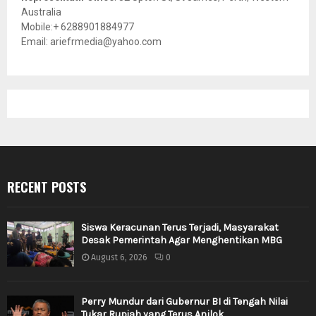
Australia
Mobile:+ 6288901884977
Email: ariefrmedia@yahoo.com
RECENT POSTS
Siswa Keracunan Terus Terjadi, Masyarakat
Desak Pemerintah Agar Menghentikan MBG
August 6, 2026
0
Perry Mundur dari Gubernur BI di Tengah Nilai
Tukar Rupiah yang Terus Anjlok