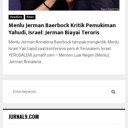
Headline
News
Menlu Jerman Baerbock Kritik Pemukiman
Yahudi, Israel: Jerman Biayai Teroris
Menlu Jerman Annalena Baerbock tampak mengkritik Menlu
Israel Yair Lapid saat konferensi pers di Yerusalem, Israel.
YERUSALEM, jurnal9.com – Menteri Luar Negeri (Menlu)
Jerman Annalena...
S
e
a
S
r
c
E
JURNAL9.COM
h
f
A