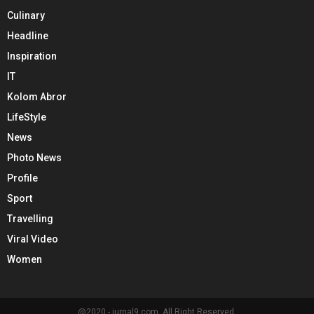
Culinary
Headline
Inspiration
IT
Kolom Abror
LifeStyle
News
Photo News
Profile
Sport
Travelling
Viral Video
Women
@2020 - jurnal9.com. All Right Reserved.