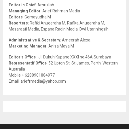
o
Editor in Chief
: Amrullah
r
R
Managing Editor
: Arief Rahman Media
:
Editors
: Gemayudha M
C
Reporters
: Rafiki Anugeraha M, Rafika Anugeraha M,
Masaraafi Media, Espana Radin Media, Dwi Utariningsih
H
Administrative & Secretary
: Ameerah Alexa
Marketing Manager
: Anisa Maya M
Editor’s Office
: Jl. Dukuh Kupang XXXI no.46A Surabaya
Representatif Office
: 52 Upton St, St James, Perth, Western
Australia
Mobile:+ 6288901884977
Email: ariefrmedia@yahoo.com