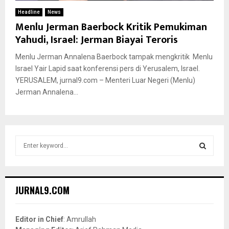
Headline
News
Menlu Jerman Baerbock Kritik Pemukiman
Yahudi, Israel: Jerman Biayai Teroris
Menlu Jerman Annalena Baerbock tampak mengkritik Menlu
Israel Yair Lapid saat konferensi pers di Yerusalem, Israel.
YERUSALEM, jurnal9.com – Menteri Luar Negeri (Menlu)
Jerman Annalena...
S
e
a
S
r
c
E
JURNAL9.COM
h
f
A
o
Editor in Chief
: Amrullah
r
R