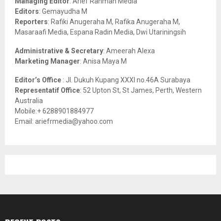
Managing Editor
: Arief Rahman Media
:
Editors
: Gemayudha M
C
Reporters
: Rafiki Anugeraha M, Rafika Anugeraha M,
Masaraafi Media, Espana Radin Media, Dwi Utariningsih
H
Administrative & Secretary
: Ameerah Alexa
Marketing Manager
: Anisa Maya M
Editor’s Office
: Jl. Dukuh Kupang XXXI no.46A Surabaya
Representatif Office
: 52 Upton St, St James, Perth, Western
Australia
Mobile:+ 6288901884977
Email: ariefrmedia@yahoo.com